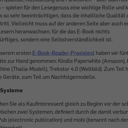
– spielen für den Lesegenuss eine wichtige Rolle und 
 so sehr beeinträchtigen, dass die ­inhaltliche Qualität
tritt. Vielleicht muss auf der anderen Seite aber auch e
Lesern heranwachsen, für die das E-Book nichts
tiges, sondern eine Selbstverständlichkeit ist.
nserem ersten
E-Book-Reader-Praxistest
haben wir fünf
te zur Hand genommen: Kindle Paperwhite (Amazon), 
hine (Thalia-Modell), Trekstor 4.0 (Weltbild). Zum Teil 
e Geräte, zum Teil um Nachfolgemodelle.
i Systeme
hen Sie als Kaufinteressent gleich zu Beginn vor der s
ischen zwei Systemen, definiert durch die damit verb
Pub (electronic publication) und mobi (benannt nach d
bipocket).