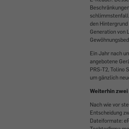
Beschränkungen 
schlimms­tenfalls
den Hintergrund 
Generation von 
Gewöhnungsbedürf
Ein Jahr nach u
angebotene Gerä
PRS-T2, Tolino S
um gänzlich neu
Weiterhin zwe
Nach wie vor ste
Entscheidung zw
Dateiformate: e
Tochterfirma mo