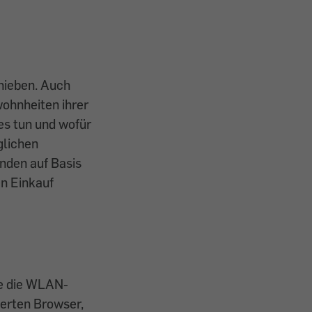
hieben. Auch
wohnheiten ihrer
es tun und wofür
glichen
nden auf ­Basis
en Einkauf
ie die WLAN-
ierten Browser,