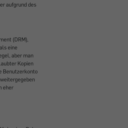
er aufgrund des
ement (DRM),
als eine
egel, aber man
rlaubter Kopien
e Benutzerkonto
 weitergegeben
n eher