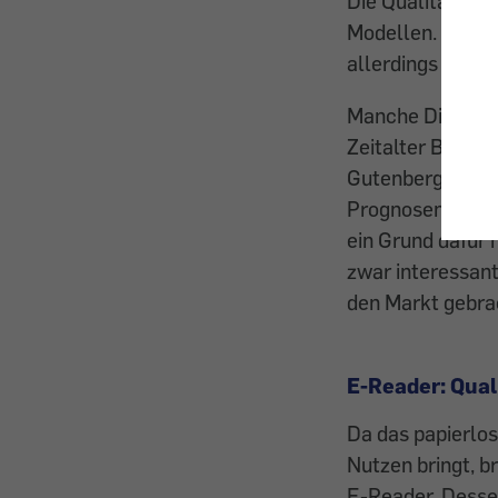
Die Qualität der
Modellen. Der u
allerdings zu be
Manche Dinge ha
Zeitalter Bestan
Gutenberg den B
Prognosen zum Tr
ein Grund dafür 
zwar interessant
den Markt gebra
E-Reader: Qual
Da das papierlos
Nutzen bringt, 
E-Reader. Dessen