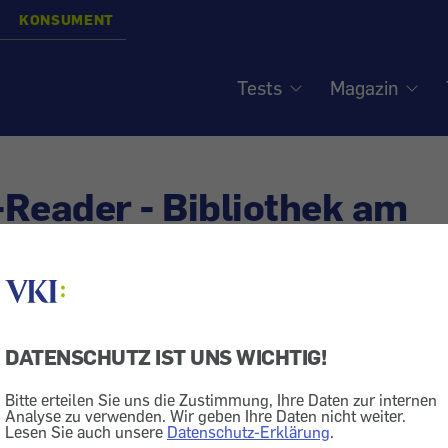
KONSUMENT
Tests
Magazin
Reader - Bibliothek am
hirm
DATENSCHUTZ IST UNS WICHTIG!
Buch und E-Book
Bild + Ton
Unterhaltungselektronik
Bitte erteilen Sie uns die Zustimmung, Ihre Daten zur internen
Computer
Analyse zu verwenden. Wir geben Ihre Daten nicht weiter.
Lesen Sie auch unsere
Datenschutz-Erklärung
.