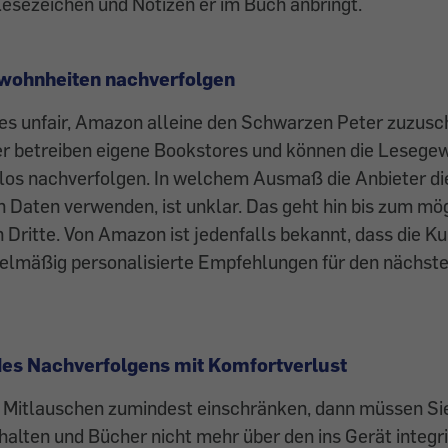
Lesezeichen und Notizen er im Buch anbringt.
ewohnheiten nachverfolgen
 es unfair, Amazon alleine den Schwarzen Peter zuzusc
r betreiben eigene Book­stores und können die Lesege
os nachverfolgen. In welchem Ausmaß die Anbieter di
n Daten verwenden, ist unklar. Das geht hin bis zum mö
 Dritte. Von Amazon ist ­jedenfalls bekannt, dass die Ku
elmäßig personali­sierte Empfehlungen für den nächst
es Nachverfolgens mit Komfortverlust
 Mitlauschen zumindest einschränken, dann müssen S
alten und Bücher nicht mehr über den ins Gerät integr