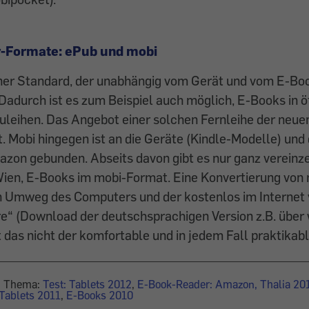
-Formate: ePub und mobi
ener Standard, der unabhängig vom Gerät und vom E-Bo
 Dadurch ist es zum Beispiel auch möglich, E-Books in ö
leihen. Das Angebot einer solchen Fernleihe der neuen
rt. Mobi hingegen ist an die Geräte (Kindle-Modelle) un
zon gebunden. Abseits davon gibt es nur ganz vereinzel
Wien, E-Books im mobi-Format. Eine Konvertierung von
en Umweg des Computers und der kostenlos im Internet
re“ (Download der deutschsprachigen Version z.B. über
t das nicht der komfortable und in jedem Fall praktikab
um Thema:
Test: Tablets 2012
,
E-Book-Reader: Amazon, Thalia 20
 Tablets 2011
,
E-Books 2010