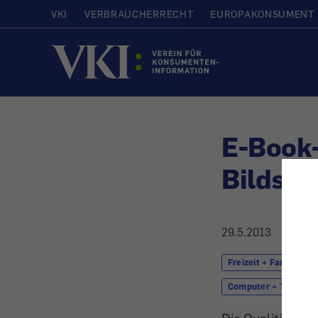
VKI
VERBRAUCHERRECHT
EUROPAKONSUMENT
Startseite
E-Book-
Bildsc
29.5.2013
Freizeit + Familie
Computer + Telekom