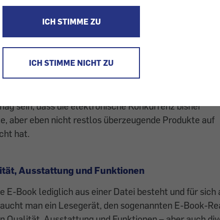
 E-Reader ist besser geworden, zeigt unser Praxistest v
ngenügende Datenschutz – vor allem bei Kindle von Ama
ICH STIMME ZU
anstanden.
ben sogar in unserem schnelllebigen digitalen
ICH STIMME NICHT ZU
d. Vor rund 560 Jahren revolutionierte Johannes
uchdruck und noch ist – ­allen Umfragen und
otz – kein Ende des gedruckten Buches in Sicht. Mit
mag sein, dass die elekt­ronische Konkurrenz bisher
e, aber eben nicht restlos überzeugende Produkte auf
cht hat.
ität, Ausstattung und Funktionen
e E-Book lediglich aus einer Datei besteht und für sich 
braucht man ein Lesegerät, den sogenannten E-Book-Re
 Qualität, Ausstattung und Funktionen – aber auch di