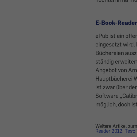
E-Book-Reader
ePub ist ein off
eingesetzt wird.
Büchereien auszu
ständig er­weite
Angebot von ­Ama
Haupt­bücherei 
ist zwar über d
Software „Calib
möglich, doch is
Weitere Artikel z
Reader 2012
,
Test: