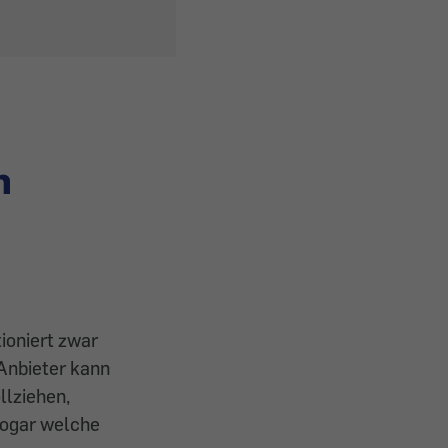
n
ioniert zwar
Anbieter kann
llziehen,
sogar welche