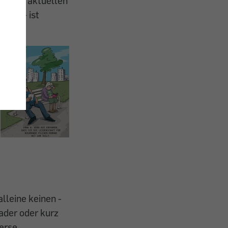
on fünf aktuellen
zon – ist
alleine keinen ­
ader oder kurz
verse