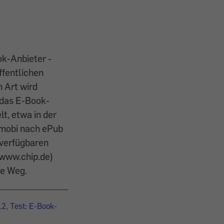
ok-Anbieter ­
ffentlichen
 Art wird
d das E-Book-
t, etwa in der
 mobi nach ePub
 verfügbaren
 www.chip.de)
le Weg.
12
,
Test: E-Book-