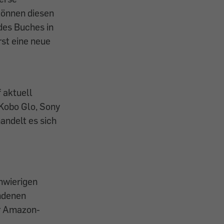
können diesen
 des Buches in
rst eine neue
 aktuell
Kobo Glo, Sony
handelt es sich
chwierigen
undenen
er Amazon-