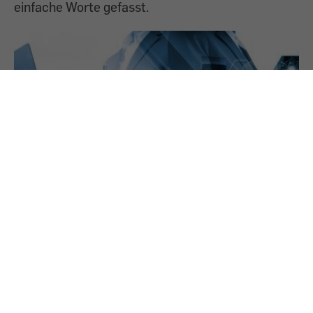
einfache Worte gefasst.
25.7.2024
Technik-Lexikon: Begriffe aus der digitalen
Welt
Fachausdrücke, Abkürzungen, Verständnishilfe: In
unserem Lexikon haben wir Kompliziertes in
einfache Worte gefasst.