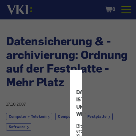
Startseite
Shopping
0
Cart
Datensicherung & -
archivierung: Ordnung
auf der Festplatte -
Mehr Platz
DATENSCHUTZ
IST
17.10.2007
UNS
WICHTIG!
Computer + Telekom
Computer
Festplatte
Bitte
Software
erteilen
Sie