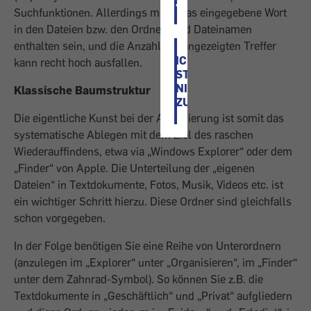
ZU
Suchfunktionen. Allerdings muss das eingegebene Wort
in den Dateien bzw. den Ordner- und Dateinamen
enthalten sein, und die Anzahl der angezeigten Treffer
ICH
kann recht hoch ausfallen.
STIMME
NICHT
Klassische Baumstruktur
ZU
Die eigentliche Kunst bei der Archivierung ist somit das
systematische Ablegen mit dem Ziel des raschen
Wiederauffindens, etwa via „Windows Explorer“ oder dem
„Finder“ von Apple. Die Unterteilung der „eigenen
Dateien“ in Textdokumente, Fotos, Musik, Videos etc. ist
ein wichtiger Schritt hierzu. Diese Ordner sind gleichfalls
schon vorgegeben.
In der Folge benötigen Sie eine Reihe von Unterordnern
(anzulegen im „Explorer“ unter „Organisieren“, im „Finder“
unter dem Zahnrad-Symbol). So können Sie z.B. die
Textdokumente in „Geschäftlich“ und „Privat“ aufgliedern