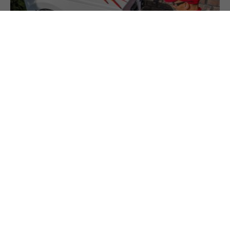
27.3.2025
Leben mit der Wärmepumpe: Was sind die
Erfahrungen?
Ein Umfrage in Spanien, Frankreich, Tschechien
und den Niederlanden hat die Zufriedenheit von
Umsteigern erhoben.
Gefördert aus Mitteln des Sozialministeriums