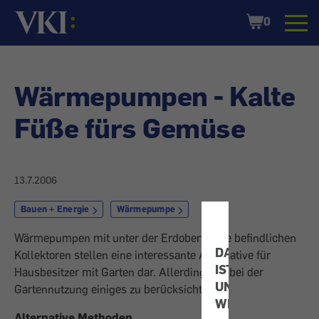
Startseite
Shopping
0
Cart
Wärmepumpen - Kalte
Füße fürs Gemüse
13.7.2006
Bauen + Energie
Wärmepumpe
Wärmepumpen mit unter der Erdoberfläche befindlichen
DATENSCHUTZ
Kollektoren stellen eine interessante Alternative für
IST
Hausbesitzer mit Garten dar. Allerdings ist bei der
UNS
Gartennutzung einiges zu berücksichtigen.
WICHTIG!
Alternative Methoden