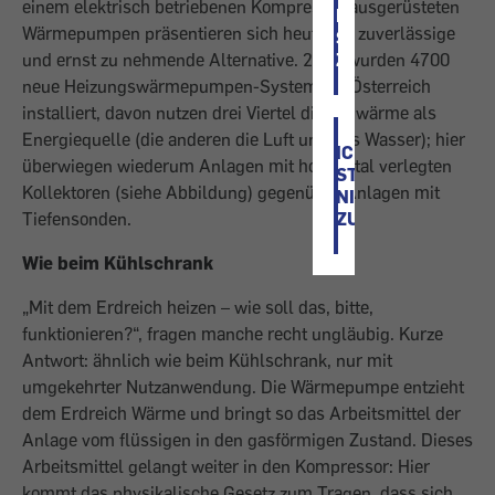
einem elektrisch betriebenen Kompressor ausgerüsteten
ICH
Wärmepumpen präsentieren sich heute als zuverlässige
STIMME
und ernst zu nehmende Alternative. 2004 wurden 4700
ZU
neue Heizungswärmepumpen-Systeme in Österreich
installiert, davon nutzen drei Viertel die Erdwärme als
Energiequelle (die anderen die Luft und das Wasser); hier
ICH
überwiegen wiederum Anlagen mit horizontal verlegten
STIMME
Kollektoren (siehe Abbildung) gegenüber Anlagen mit
NICHT
Tiefensonden.
ZU
Wie beim Kühlschrank
„Mit dem Erdreich heizen – wie soll das, bitte,
funktionieren?“, fragen manche recht ungläubig. Kurze
Antwort: ähnlich wie beim Kühlschrank, nur mit
umgekehrter Nutzanwendung. Die Wärmepumpe entzieht
dem Erdreich Wärme und bringt so das Arbeitsmittel der
Anlage vom flüssigen in den gasförmigen Zustand. Dieses
Arbeitsmittel gelangt weiter in den Kompressor: Hier
kommt das physikalische Gesetz zum Tragen, dass sich