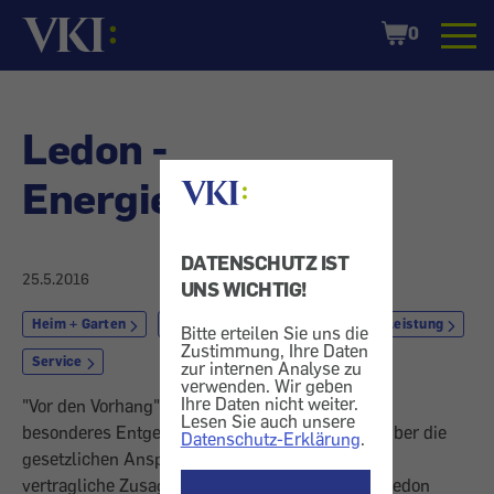
Startseite
Shopping
0
Cart
Ledon -
Energiesparlampe
DATENSCHUTZ IST
25.5.2016
UNS WICHTIG!
Heim + Garten
Beleuchtung
Markt + Dienstleistung
Bitte erteilen Sie uns die
Zustimmung, Ihre Daten
Service
zur internen Analyse zu
verwenden. Wir geben
Ihre Daten nicht weiter.
"Vor den Vorhang" bitten wir Unternehmen, die
Lesen Sie auch unsere
besonderes Entgegenkommen gezeigt haben - über die
Datenschutz-Erklärung
.
gesetzlichen Ansprüche (Gewährleistung) oder
vertragliche Zusagen (Garantie) hinaus. - Hier: Ledon