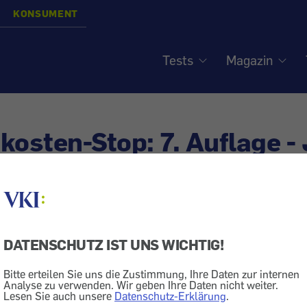
KONSUMENT
Tests
Magazin
kosten-Stop: 7. Auflage - 
en!
iert am
19.3.2019
DATENSCHUTZ IST UNS WICHTIG!
Strom
Gas
Bitte erteilen Sie uns die Zustimmung, Ihre Daten zur internen
ht Ihr Geld Ihrem Energieanbieter! Machen Sie mit, wer
Analyse zu verwenden. Wir geben Ihre Daten nicht weiter.
Lesen Sie auch unsere
Datenschutz-Erklärung
.
aft und profitieren Sie von günstigeren Strom- und Ga