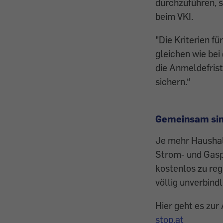
durchzuführen, s
beim VKI.
"Die Kriterien fü
gleichen wie bei
die Anmeldefrist
sichern.“
Gemeinsam sind
Je mehr Haushalt
Strom- und Gaspre
kostenlos zu reg
völlig unverbind
Hier geht es zu
stop.at