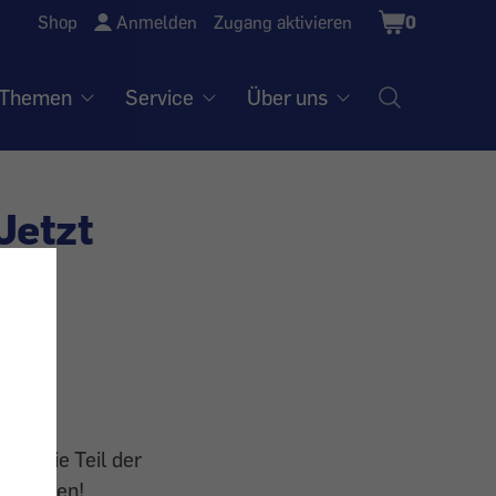
Shopping
Shop
Anmelden
Zugang aktivieren
0
Cart
Themen
Service
Über uns
Jetzt
den Sie Teil der
spreisen!