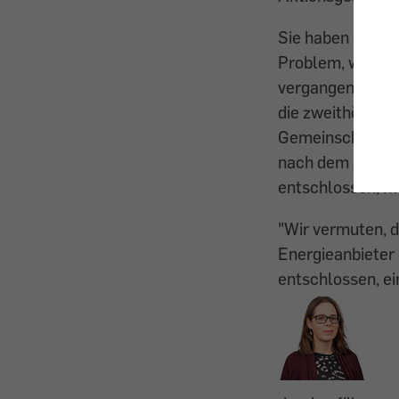
Sie haben die l
Problem, wir sta
vergangenen 6. 
die zweithöchste
Gemeinschaftsein
nach dem Anmeld
entschlossen, m
"Wir vermuten, 
Energieanbieter 
entschlossen, e