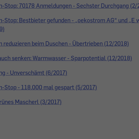
n-Stop: 70178 Anmeldungen - Sechster Durchgang (2/
-Stop: Bestbieter gefunden - „oekostrom AG“ und „E w
9)
n reduzieren beim Duschen - Übertrieben (12/2018)
auch senken: Warmwasser - Sparpotential (12/2018)
ng - Unverschämt (6/2017)
n-Stop - 118.000 mal gespart (5/2017)
rünes Mascherl (3/2017)