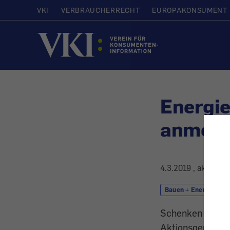
VKI
VERBRAUCHERRECHT
EUROPAKONSUMENT
Startseite
Energie
anmeld
4.3.2019
, aktualis
Bauen + Energie
Schenken Sie nic
Aktionsgemeinsch