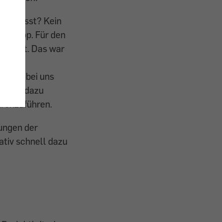
 verpasst? Kein
ten-Stop. Für den
meldet. Das war
, die bei uns
ir uns dazu
urchzuführen.
ungen der
ativ schnell dazu