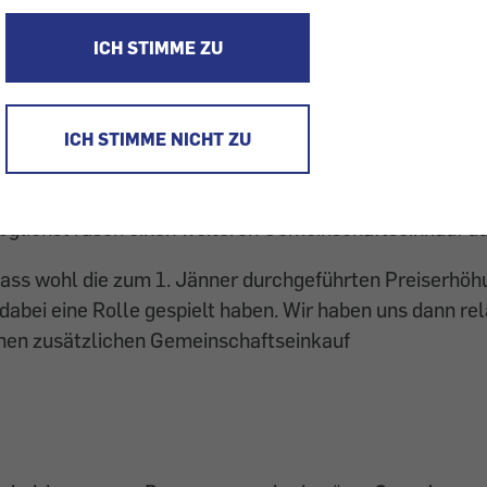
etzte Energiekosten-Stop-Aktion vom Winter 2018/2019
ICH STIMME ZU
rten in die nächste Runde. Es ist der siebte Energiekos
Energiekosten-Stop hatten sich 70.178 Haushalte ange
 Teilnehmeranzahl seit Bestehen des organisierten
ICH STIMME NICHT ZU
kaufs von Strom und Gas. Aufgrund der vielen Anfragen
schluss der letzten Aktion eingegangen sind, haben w
öglichst rasch einen weiteren Gemeinschaftseinkauf d
dass wohl die zum 1. Jänner durchgeführten Preiserhöh
dabei eine Rolle gespielt haben. Wir haben uns dann rel
inen zusätzlichen Gemeinschaftseinkauf