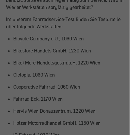
benutzt, sollte es auch regelmäßig zum Service. Wird in
Wiener Werkstätten sorgfältig gearbeitet?
Im unserem Fahrradservice-Test finden Sie Testurteile
über folgende Werkstätten:
Bicycle Company e.U., 1060 Wien
Bikestore Handels GmbH, 1230 Wien
Bike+More Handelsges.m.b.H, 1220 Wien
Ciclopia, 1060 Wien
Cooperative Fahrrad, 1060 Wien
Fahrrad Eck, 1170 Wien
Hervis Wien Donauzentrum, 1220 Wien
Holzer Motorradhandel GmbH, 1150 Wien