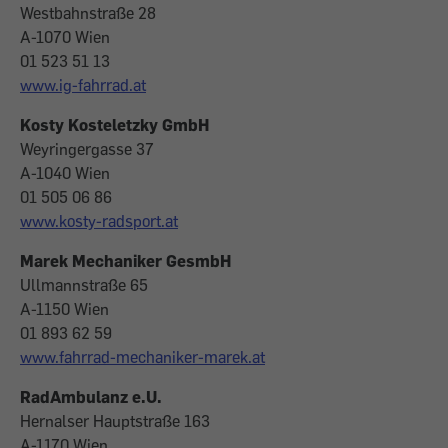
Westbahnstraße 28
A-1070 Wien
01 523 51 13
www.ig-fahrrad.at
Kosty Kosteletzky GmbH
Weyringergasse 37
A-1040 Wien
01 505 06 86
www.kosty-radsport.at
Marek Mechaniker GesmbH
Ullmannstraße 65
A-1150 Wien
01 893 62 59
www.fahrrad-mechaniker-marek.at
RadAmbulanz e.U.
Hernalser Hauptstraße 163
A-1170 Wien