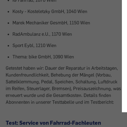
IG Fahrrad, 1070 Wien
Kosty - Kosteletzky GmbH, 1040 Wien
Marek Mechaniker GesmbH, 1150 Wien
RadAmbulanz e.U., 1170 Wien
Sport Eybl, 1210 Wien
Thema: bike GmbH, 1090 Wien
Getestet haben wir: Dauer der Reparatur in Arbeitstagen,
Kundenfreundlichkeit, Behebung der Mängel (Vorbau,
Sattelklemmung, Pedal, Speichen, Schaltung, Luftdruck
im Reifen, Steuerlager, Bremsen), Preisauszeichnung, was
erneuert wurde und die Gesamtkosten. Details finden
Abonnenten in unserer Testtabelle und im Testbericht:
Test: Service von Fahrrad-Fachleuten