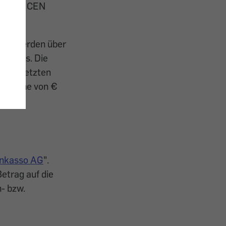
sso und CEN
eschwerden über
obüros. Die
mit „Letzten
 in Höhe von €
Inkasso AG
".
etrag auf die
- bzw.