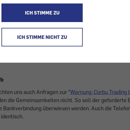
richtliche Mahnung“ der Corb bzw. Corbu Trading Inka
 Wir raten: Zahlen Sie nicht.
ICH STIMME ZU
sich in unserem VKI-Beratungszentrum Anfragen und B
erungen. Sie stammen von mutmaßlich falschen Inkass
ICH STIMME NICHT ZU
nkasso AG“ und die “CEN BVBA Inkasso AG“ versuchen, 
hen Mahnungen“ Verbraucher zur Zahlung von Beträgen
96,46 zu bewegen.
rb
chten uns auch Anfragen zur "
Warnung: Corbu Trading 
n die Gemeinsamkeiten nicht. So soll der geforderte B
he Bankverbindung überwiesen werden. Auch die Telefon
identisch.