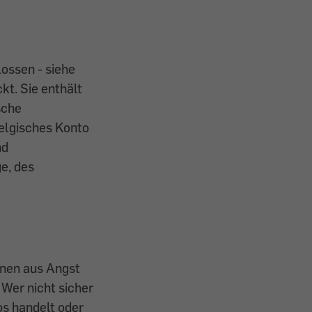
ossen - siehe
kt. Sie enthält
sche
belgisches Konto
nd
e, des
.
nnen aus Angst
 Wer nicht sicher
os handelt oder