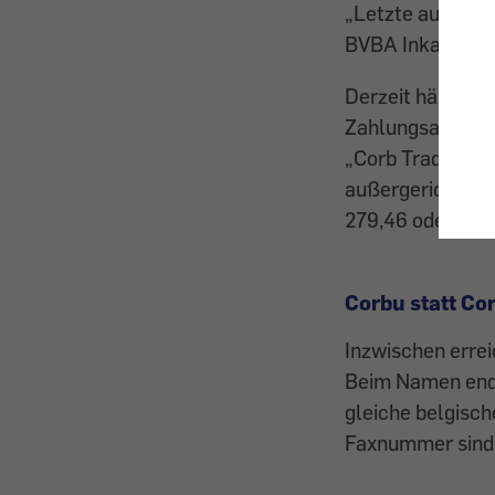
„Letzte außerge
BVBA Inkasso AG.
Derzeit häufen 
Zahlungsaufford
„Corb Trading I
außergerichtlic
279,46 oder € 2
Corbu statt Co
Inzwischen errei
Beim Namen ende
gleiche belgisc
Faxnummer sind 