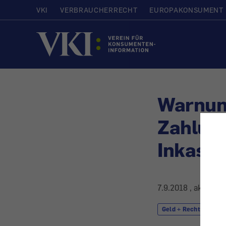
VKI
VERBRAUCHERRECHT
EUROPAKONSUMENT
Startseite
Warnun
Zahlung
Inkass
7.9.2018
, aktualis
Geld + Recht
Kr