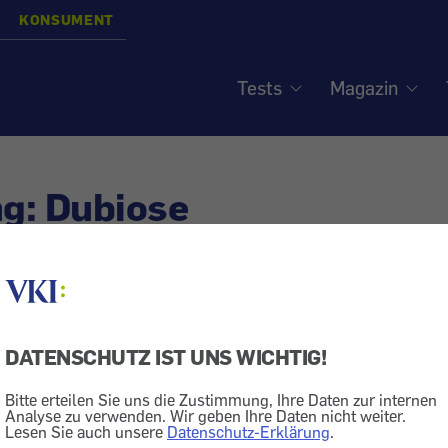
KONSUMENT
Tests
Magazin
g: Dubiose
saufforderungen - Corb 
o und CEN BVBA Inkasso 
DATENSCHUTZ IST UNS WICHTIG!
iert am
16.10.2018
Bitte erteilen Sie uns die Zustimmung, Ihre Daten zur internen
Analyse zu verwenden. Wir geben Ihre Daten nicht weiter.
iminalität
Konsumentenschutz
Lesen Sie auch unsere
Datenschutz-Erklärung
.