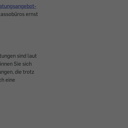
eratungsangebot-
kassobüros ernst
tungen sind laut
önnen Sie sich
ngen, die trotz
ch eine