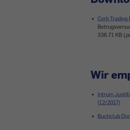
Corb Trading 
Betrugsversuc
336.71 KB (.p
Wir emp
Intrum Justi
(12/2017)
Buchclub Don