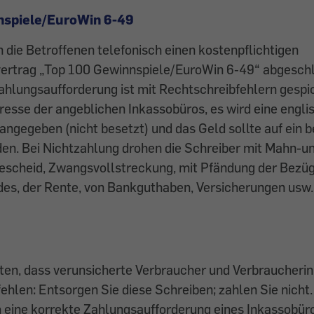
nspiele/EuroWin 6-49
 die Betroffenen telefonisch einen kostenpflichtigen
vertrag „Top 100 Gewinnspiele/EuroWin 6-49“ abgeschl
Zahlungsaufforderung ist mit Rechtschreibfehlern gespic
esse der angeblichen Inkassobüros, es wird eine engli
gegeben (nicht besetzt) und das Geld sollte auf ein 
en. Bei Nichtzahlung drohen die Schreiber mit Mahn-u
escheid, Zwangsvollstreckung, mit Pfändung der Bezüg
des, der Rente, von Bankguthaben, Versicherungen usw
hten, dass verunsicherte Verbraucher und Verbraucheri
ehlen: Entsorgen Sie diese Schreiben; zahlen Sie nicht.
um eine korrekte Zahlungsaufforderung eines Inkassobür