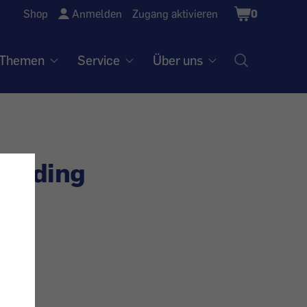
Shopping
Shop
Anmelden
Zugang aktivieren
0
Cart
Themen
Service
Über uns
Trading
AG