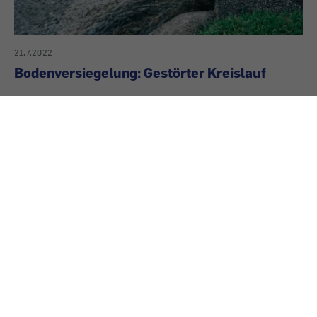
21.7.2022
Bodenversiegelung: Gestörter Kreislauf
Immer öfter fällt massiver Starkregen. Die
Bodenversiegelung verschärft die Auswirkungen.
Und das wertvolle Nass rinnt ab, statt versickern
zu können.
Kommentieren
Sie können den Text nach dem Abschicken nicht
nachträglich bearbeiten, Länge: maximal 3000 Zeichen.
Bitte beachten Sie auch unsere
Netiquette-Regeln
.