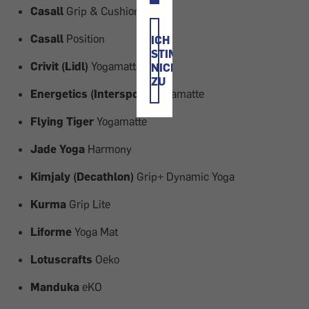
Casall
Grip & Cushion III
Casall
Position
ICH
STIMME
Crivit (Lidl)
Yogamatte
NICHT
ZU
Energetics (Intersport)
Yogamatte
Flying Tiger
Yogamatte
Jade Yoga
Harmony
Kimjaly (Decathlon)
Grip+ Dynamic Yoga
Kurma
Grip Lite
Liforme
Yoga Mat
Lotuscrafts
Oeko
Manduka
eKO