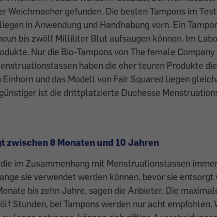
r Weichmacher gefunden. Die besten Tampons im Test s
 liegen in Anwendung und Handhabung vorn. Ein Tampon
neun bis zwölf Milliliter Blut aufsaugen ­können. Im Lab
Produkte. Nur die Bio-Tampons von The female Company 
enstruationstassen haben die eher teuren Produkte die
Einhorn und das Modell von Fair Squared liegen gleich
 günstiger ist die drittplatzierte Duchesse Menstruatio
egt zwischen 8 Monaten und 10 Jahren
, die im Zusammenhang mit Menstruationstassen immer 
 lange sie verwendet werden können, bevor sie entsorg
Monate bis zehn Jahre, sagen die Anbieter. Die maximal
ölf Stunden, bei Tampons werden nur acht empfohlen. 