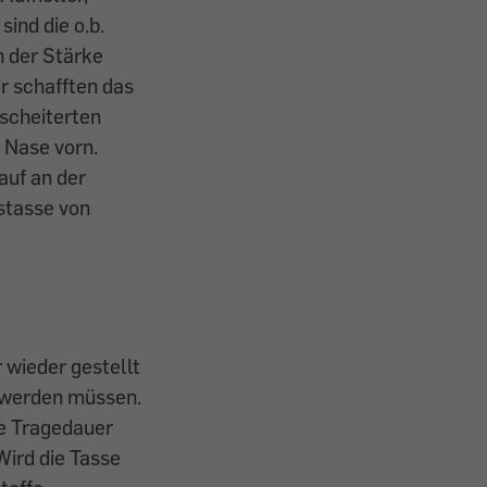
ind die o.b.
 der Stärke
or schafften das
scheiterten
 Nase vorn.
auf an der
nstasse von
wieder gestellt
t werden müssen.
e Trage­dauer
Wird die Tasse