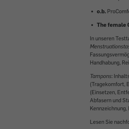
o.b.
ProComfo
The female
In unseren Testt
Menstruationsta
Fassungsvermög
Handhabung, Rei
Tampons
: Inha
(Tragekomfort, 
(Einsetzen, Entf
Abfasern und Sta
Kennzeichnung, 
Lesen Sie nachf