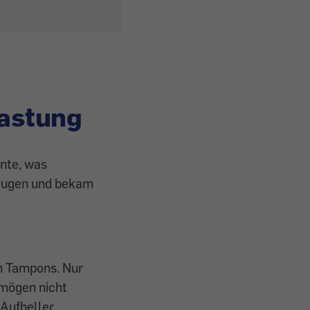
lastung
nte, was
zeugen und bekam
en Tampons. Nur
mögen nicht
Aufheller,