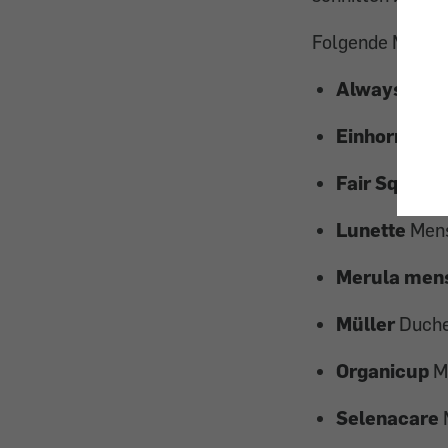
Folgende Menstru
Always
cup 
Einhorn
Papp
Fair Square
Lunette
Mens
Merula mens
Müller
Duche
Organicup
M
Selenacare