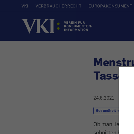
VKI
VERBRAUCHERRECHT
EUROPAKONSUMENT
Startseite
Menstr
Tasse?
24.6.2021
Gesundheit + Kosmet
Ob man lieber Ta
schnitten beide 