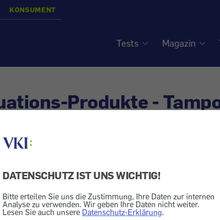
KONSUMENT
Tests
Magazin
uations-Produkte - Tampo
DATENSCHUTZ IST UNS WICHTIG!
ik
Hygiene
Bitte erteilen Sie uns die Zustimmung, Ihre Daten zur internen
ssen oder Tampons benutzt, ist eine Grundsatzentsche
Analyse zu verwenden. Wir geben Ihre Daten nicht weiter.
Lesen Sie auch unsere
Datenschutz-Erklärung
.
Systeme etwa gleich gut ab.