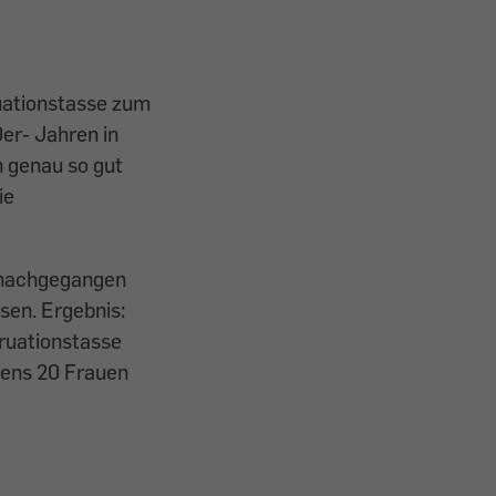
ruationstasse zum
0er- Jahren in
n genau so gut
ie
m nachgegangen
en. Ergebnis:
truationstasse
tens 20 Frauen