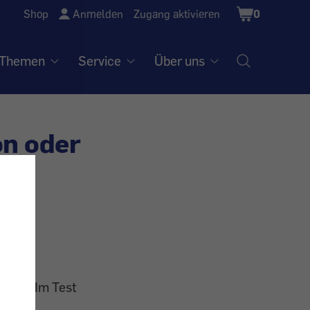
Shopping
Shop
Anmelden
Zugang aktivieren
0
Cart
Themen
Service
Über uns
n oder
idung. Im Test