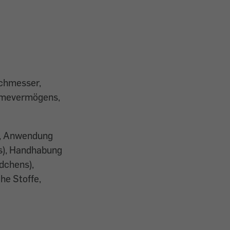
rchmesser,
hmevermögens,
n, Anwendung
s), Handhabung
dchens),
he Stoffe,