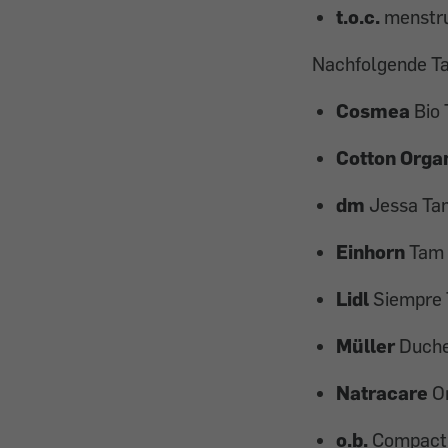
t.o.c.
menstru
Nachfolgende Ta
Cosmea
Bio
Cotton Orga
dm
Jessa Ta
Einhorn
Tam
Lidl
Siempre
Müller
Duch
Natracare
O
o.b.
Compact 