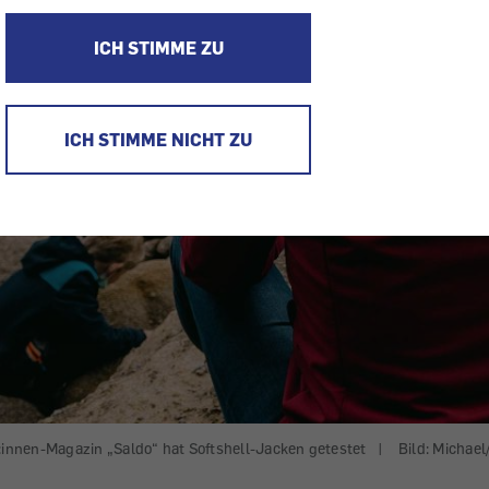
ICH STIMME ZU
ICH STIMME NICHT ZU
innen-Magazin „Saldo“ hat Softshell-Jacken getestet
|
Bild: Michae