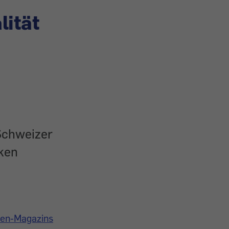
lität
chweizer
ken
nen-Magazins