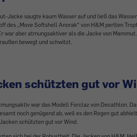
t-Jacke saugte kaum Wasser auf und ließ das Wasser
off des „Move Softshell Anorak“ von H&M perlten Tropf
Er war aber atmungsaktiver als die Jacke von Mammut. 
raußen bewegt und schwitzt.
cken schützten gut vor W
mungsaktiv war das Modell Forclaz von Decathlon. Da
gesamt noch genügend ab, weil es den Regen gut abhielt
 Jacken schützten gut vor Wind.
gten sich bei der Robustheit. Die Jacken von H&M, Hel