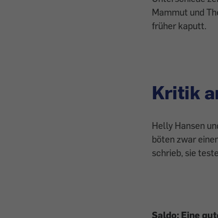
Mammut und The 
früher kaputt.
Kritik 
Helly Hansen und
böten zwar eine
schrieb, sie test
Saldo: Eine gut