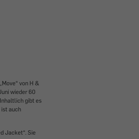
k „Move“ von H &
Juni wieder 60
nhaltlich gibt es
 ist auch
d Jacket“. Sie