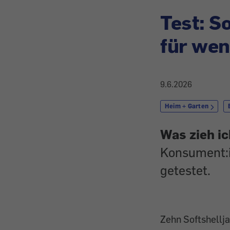
Test: S
für wen
9.6.2026
Heim + Garten
Was zieh i
Konsument:i
getestet.
Zehn Softshellja