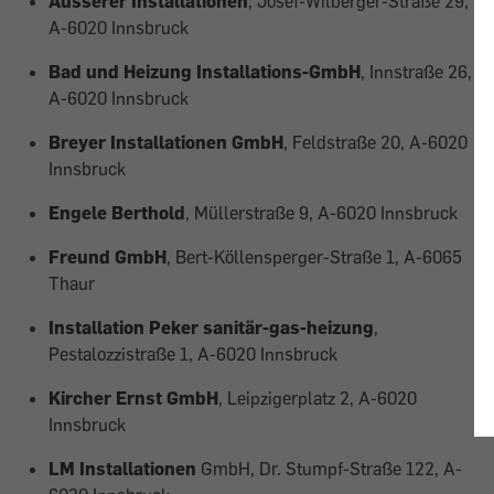
Ausserer Installationen
, Josef-Wilberger-Straße 29,
A-6020 Innsbruck
Bad und Heizung Installations-GmbH
, Innstraße 26,
A-6020 Innsbruck
Breyer Installationen GmbH
, Feldstraße 20, A-6020
Innsbruck
Engele Berthold
, Müllerstraße 9, A-6020 Innsbruck
Freund GmbH
, Bert-Köllensperger-Straße 1, A-6065
Thaur
Installation Peker sanitär-gas-heizung
,
Pestalozzistraße 1, A-6020 Innsbruck
Kircher Ernst GmbH
, Leipzigerplatz 2, A-6020
Innsbruck
LM Installationen
GmbH, Dr. Stumpf-Straße 122, A-