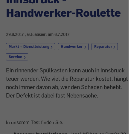
Handwerker-Roulette
29.6.2017
, aktualisiert am
6.7.2017
Markt + Dienstleistung
Handwerker
Reparatur
Service
Ein rinnender Spülkasten kann auch in Innsbruck
teuer werden. Wie viel die Reparatur kostet, hängt
noch immer davon ab, wer den Schaden behebt.
Der Defekt ist dabei fast Nebensache.
In unserem Test finden Sie: