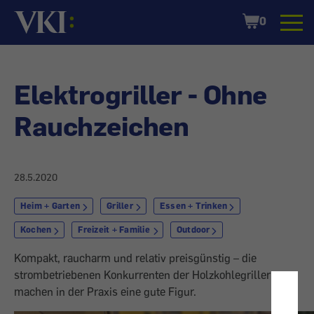
Startseite
Shopping
0
Cart
Elektrogriller - Ohne
Rauchzeichen
28.5.2020
Heim + Garten
Griller
Essen + Trinken
Kochen
Freizeit + Familie
Outdoor
Kompakt, raucharm und relativ preisgünstig – die
strombetriebenen Konkurrenten der Holzkohlegriller
machen in der Praxis eine gute Figur.