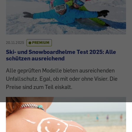
20.11.2025
PREMIUM
Ski- und Snowboardhelme Test 2025: Alle
schützen ausreichend
Alle geprüften Modelle bieten ausreichenden
Unfallschutz. Egal, ob mit oder ohne Visier. Die
Preise sind zum Teil eiskalt.