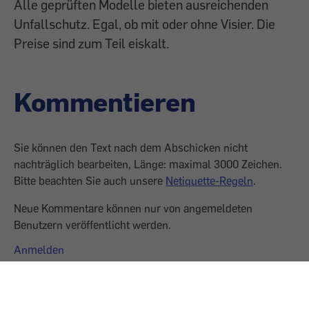
Alle geprüften Modelle bieten ausreichenden
Unfallschutz. Egal, ob mit oder ohne Visier. Die
Preise sind zum Teil eiskalt.
Kommentieren
Sie können den Text nach dem Abschicken nicht
nachträglich bearbeiten, Länge: maximal 3000 Zeichen.
Bitte beachten Sie auch unsere
Netiquette-Regeln
.
Neue Kommentare können nur von angemeldeten
Benutzern veröffentlicht werden.
Anmelden
0 Kommentare