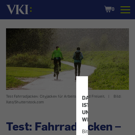
Startseite
Shopping
0
Cart
Test Fahrradjacken: Cityjacken für Arbeitsweg und Freizeit.
|
Bild:
DATENSCHUTZ
Xato/Shutterstock.com
IST
UNS
WICHTIG!
Test: Fahrradjacken –
Bitte