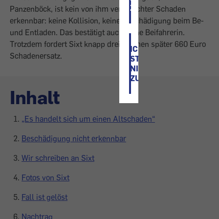
ZU
Panzenböck, ist kein von ihm verursachter Schaden
erkennbar: keine Kollision, keine Beschädigung beim Be-
und Entladen. Das bestätigt auch seine Beifahrerin.
Trotzdem fordert Sixt knapp drei Wochen später 660 Euro
ICH
Schadenersatz.
STIMME
NICHT
ZU
Inhalt
„Es handelt sich um einen Altschaden“
Beschädigung nicht erkennbar
Wir schreiben an Sixt
Fotos von Sixt
Fall ist gelöst
Nachtrag