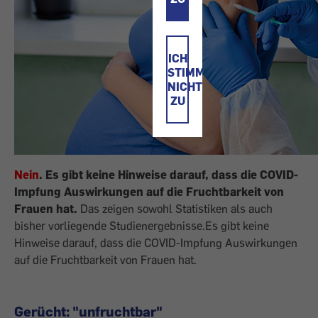
ICH
STIMME
NICHT
ZU
Nein
. Es gibt keine Hinweise darauf, dass die COVID-
Impfung Auswirkungen auf die Fruchtbarkeit von
Frauen hat.
Das zeigen sowohl Statistiken als auch
bisher vorliegende Studienergebnisse.Es gibt keine
Hinweise darauf, dass die COVID-Impfung Auswirkungen
auf die Fruchtbarkeit von Frauen hat.
Gerücht: "unfruchtbar"