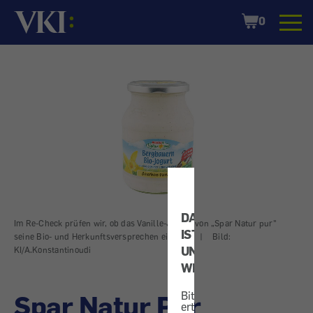
Startseite
Shopping
0
Cart
DATENSCHUTZ
Im Re-Check prüfen wir, ob das Vanille-Jogurt von „Spar Natur pur"
IST
seine Bio- und Herkunftsversprechen einhält.
|
Bild:
UNS
KI/A.Konstantinoudi
WICHTIG!
Bitte
Spar Natur Pur
erteilen