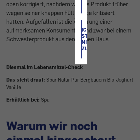
ZU
oben korrigiert, nachdem wir das Produkt früher
wegen seiner knappen Füllmenge kritisiert
hatten. Aufgefallen ist die Änderung einer
ICH
aufmerksamen Konsumentin, und zwar bei einem
STIMME
Schwesterprodukt aus demselben Haus.
NICHT
ZU
Diesmal im Lebensmittel-Check
Das steht drauf:
Spar Natur Pur Bergbauern Bio-Joghurt
Vanille
Erhältlich bei:
Spa
Warum wir noch
einmal hingeschaut