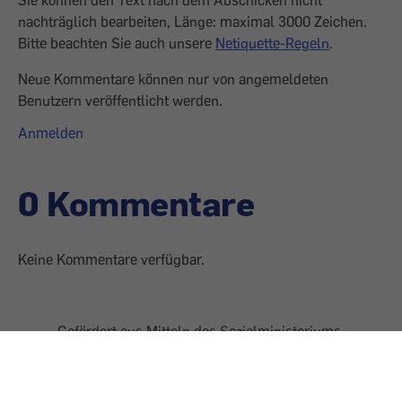
Sie können den Text nach dem Abschicken nicht
nachträglich bearbeiten, Länge: maximal 3000 Zeichen.
Bitte beachten Sie auch unsere
Netiquette-Regeln
.
Neue Kommentare können nur von angemeldeten
Benutzern veröffentlicht werden.
Anmelden
0 Kommentare
Keine Kommentare verfügbar.
Gefördert aus Mitteln des Sozialministeriums