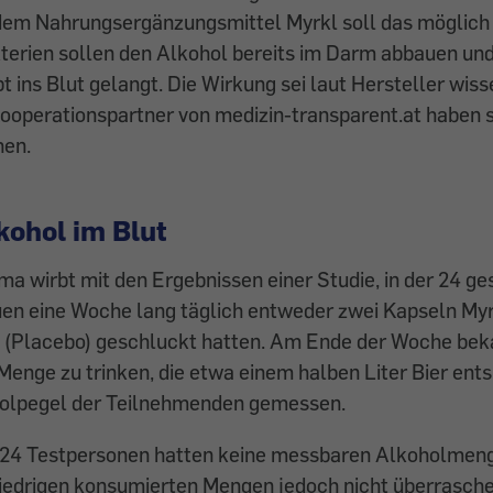
dem Nahrungsergänzungsmittel Myrkl soll das möglich 
terien sollen den Alkohol bereits im Darm abbauen und
t ins Blut gelangt. Die Wirkung sei laut Hersteller wis
ooperationspartner von medizin-transparent.at haben s
hen.
kohol im Blut
rma wirbt mit den Ergebnissen einer Studie, in der 24 g
en eine Woche lang täglich entweder zwei Kapseln Myr
 (Placebo) geschluckt hatten. Am Ende der Woche bek
 Menge zu trinken, die etwa einem halben Liter Bier ent
olpegel der Teilnehmenden gemessen.
r 24 Testpersonen hatten keine messbaren Alkoholmeng
iedrigen konsumierten Mengen jedoch nicht überrasche