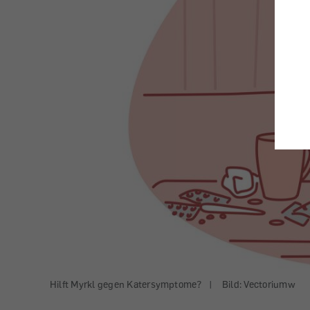
Hilft Myrkl gegen Katersymptome?
|
Bild: Vectoriumw