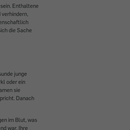
sein. Enthaltene
 verhindern,
senschaftlich
ich die Sache
esunde junge
kl oder ein
amen sie
spricht. Danach
en im Blut, was
nd war. Ihre