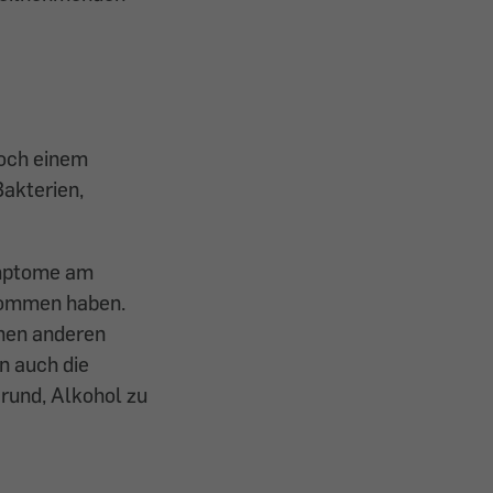
noch einem
Bakterien,
ymptome am
enommen haben.
inen anderen
n auch die
Grund, Alkohol zu