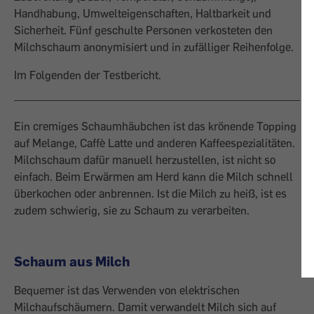
Handhabung, Umwelteigenschaften, Haltbarkeit und
Sicherheit. Fünf geschulte Personen verkosteten den
Milchschaum anonymisiert und in zufälliger Reihenfolge.
Im Folgenden der Testbericht.
Ein cremiges Schaumhäubchen ist das krönende Topping
auf Melange, Caffè Latte und anderen Kaffeespezialitäten.
Milchschaum dafür manuell herzustellen, ist nicht so
einfach. Beim Erwärmen am Herd kann die Milch schnell
überkochen oder anbrennen. Ist die Milch zu heiß, ist es
zudem schwierig, sie zu Schaum zu verarbeiten.
Schaum aus Milch
Bequemer ist das Verwenden von elektrischen
Milchaufschäumern. Damit verwandelt Milch sich auf