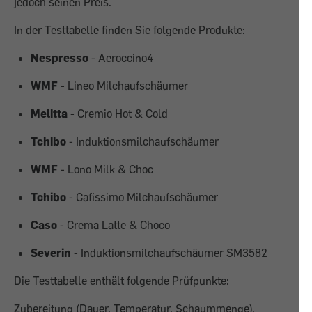
jedoch seinen Preis.
In der Testtabelle finden Sie folgende Produkte:
Nespresso
- Aeroccino4
WMF
- Lineo Milchaufschäumer
Melitta
- Cremio Hot & Cold
Tchibo
- Induktionsmilchaufschäumer
WMF
- Lono Milk & Choc
Tchibo
- Cafissimo Milchaufschäumer
Caso
- Crema Latte & Choco
Severin
- Induktionsmilchaufschäumer SM3582
Die Testtabelle enthält folgende Prüfpunkte:
Zubereitung (Dauer, Temperatur, Schaummenge),