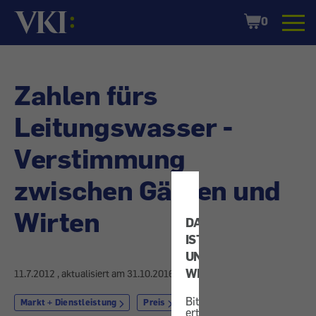
Startseite
Shopping
0
Cart
Zahlen fürs
Leitungswasser -
Verstimmung
zwischen Gästen und
Wirten
DATENSCHUTZ
IST
UNS
WICHTIG!
11.7.2012
, aktualisiert am
31.10.2016
Bitte
Markt + Dienstleistung
Preis
erteilen