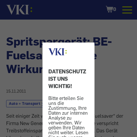
Startseite
Shopping
0
Cart
Spritspargerät: BE-
Fuelsaver - Ohne
Wirkung
DATENSCHUTZ
IST UNS
WICHTIG!
15.11.2011
Bitte erteilen Sie
uns die
Auto + Transport
Treibstoff
Zustimmung, Ihre
Daten zur internen
Seit einiger Zeit wird im Handel ein "BE-Fuelsaver“ der
Analyse zu
verwenden. Wir
Firma New Generation BIO angeboten. Sie verspricht
geben Ihre Daten
Treibstoffeinsparungen bis zu 20 Prozent. Das Gerät
nicht weiter. Lesen