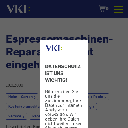
Startseite
Shopping
0
Cart
Espressomaschinen-
Reparatur - Nicht
eingehalten
DATENSCHUTZ
IST UNS
WICHTIG!
18.9.2008
Bitte erteilen Sie
uns die
Heim + Garten
Kaffeemaschine
Geld + Recht
Zustimmung, Ihre
Daten zur internen
Kostenvoranschlag
Markt + Dienstleistung
Analyse zu
verwenden. Wir
Service
Reparatur
geben Ihre Daten
nicht weiter. Lesen
Leserbrief zu Konsument 8/2008.