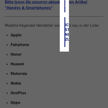
Bitte lesen Sie unseren aktualisierten Artikel
ZU
"Handys & Smartphones"
ICH
Modelle folgender Hersteller sind 2022 neu in der Liste:
STIMME
NICHT
Apple
ZU
Fairphone
Honor
Huawei
Motorola
Nokia
OnePlus
Oppo