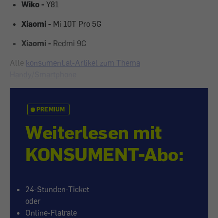
Wiko -
Y81
Xiaomi -
Mi 10T Pro 5G
Xiaomi -
Redmi 9C
Alle
konsument.at-Artikel zum Thema
Handy/Smartphone
PREMIUM
Weiterlesen mit
KONSUMENT-Abo:
24-Stunden-Ticket
oder
Online-Flatrate