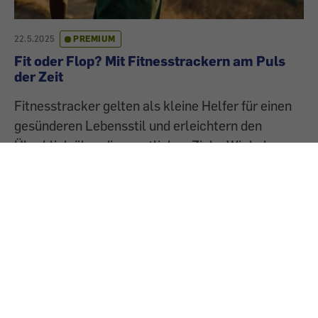
22.5.2025
PREMIUM
Fit oder Flop? Mit Fitnesstrackern am Puls
der Zeit
Fitnesstracker gelten als kleine Helfer für einen
gesünderen Lebensstil und erleichtern den
Überblick über die sportlichen Ziele. Wir haben
sieben Geräte auf Schritt, Tritt und Knopfdruck
geprüft.