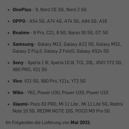
OnePlus
- 9, Nord CE 5G, Nord 2 5G
OPPO
- A54 5G, A74 4G, A74 5G, A94 5G, A16
Realme
- 8 Pro, C21, 8 5G, Narzo 30 5G, GT 5G
Samsung
- Galaxy M12, Galaxy A22 5G, Galaxy M32,
Galaxy Z Flip3, Galaxy Z Fold3, Galaxy A52s 5G
Sony
- Xperia 1 III, Xperia 10 III, TCL 20L, VIVO Y72 5G,
X60 PRO, V21 5G
Vivo
: V21 5G, X60 Pro, Y21s, Y72 5G
Wiko
- Y62, Power U30, Power U20, Power U10
Xiaomi-
Poco X3 PRO, Mi 11 Lite , Mi 11 Lite 5G, Redmi
Note 10 5G, REDMI NOTE 10S, POCO M3 Pro 5G
Im Folgenden die Lieferung von
Mai 2021
: