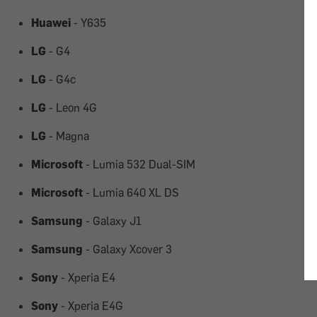
Huawei
- Y635
LG
- G4
LG
- G4c
LG
- Leon 4G
LG
- Magna
Microsoft
- Lumia 532 Dual-SIM
Microsoft
- Lumia 640 XL DS
Samsung
- Galaxy J1
Samsung
- Galaxy Xcover 3
Sony
- Xperia E4
Sony
- Xperia E4G