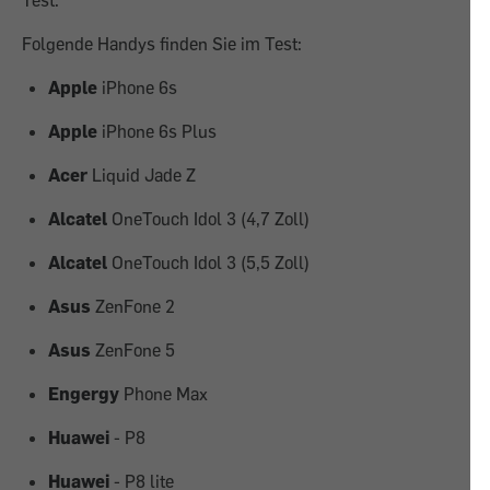
Test.
Folgende Handys finden Sie im Test:
Apple
iPhone 6s
Apple
iPhone 6s Plus
Acer
Liquid Jade Z
Alcatel
OneTouch Idol 3 (4,7 Zoll)
Alcatel
OneTouch Idol 3 (5,5 Zoll)
Asus
ZenFone 2
Asus
ZenFone 5
Engergy
Phone Max
Huawei
- P8
Huawei
- P8 lite