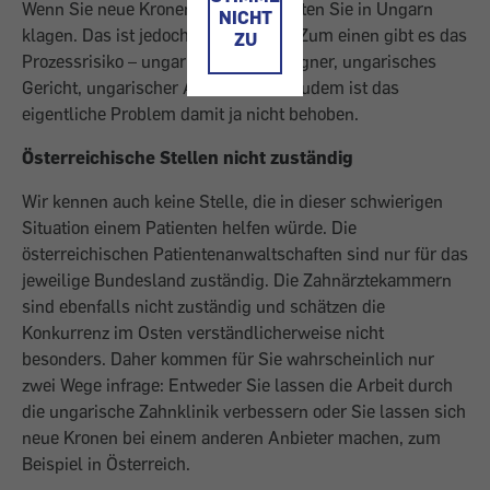
Wenn Sie neue Kronen wollen, müssten Sie in Ungarn
NICHT
klagen. Das ist jedoch nicht ratsam: Zum einen gibt es das
ZU
Prozessrisiko – ungarischer Klagsgegner, ungarisches
Gericht, ungarischer Anwalt –, und zudem ist das
eigentliche Problem damit ja nicht behoben.
Österreichische Stellen nicht zuständig
Wir kennen auch keine Stelle, die in dieser schwierigen
Situation einem Patienten helfen würde. Die
österreichischen Patientenanwaltschaften sind nur für das
jeweilige Bundesland zuständig. Die Zahnärztekammern
sind ebenfalls nicht zuständig und schätzen die
Konkurrenz im Osten verständlicherweise nicht
besonders. Daher kommen für Sie wahrscheinlich nur
zwei Wege infrage: Entweder Sie lassen die Arbeit durch
die ungarische Zahnklinik verbessern oder Sie lassen sich
neue Kronen bei einem anderen Anbieter machen, zum
Beispiel in Österreich.