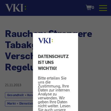
Startseite
Shopping
0
Cart
Rauchen: Strengere
Tabakgesetze -
Verschärfte EU-
DATENSCHUTZ
IST UNS
Regelungen
WICHTIG!
Bitte erteilen Sie
uns die
21.11.2013
Zustimmung, Ihre
Daten zur internen
Analyse zu
Gesundheit + Kosmetik
Rauchen
verwenden. Wir
geben Ihre Daten
Markt + Dienstleistung
EU
nicht weiter. Lesen
Sie auch unsere