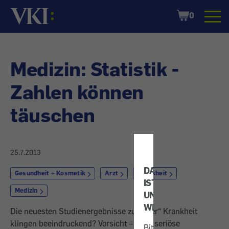
Startseite
Shopping
0
Cart
Medizin: Statistik -
Zahlen können
täuschen
25.7.2013
DATENSCHUTZ
Gesundheit + Kosmetik
Arzt
Krankheit
IST
Medizin
UNS
WICHTIG!
Die neuesten Studienergebnisse zu „Ihrer“ Krankheit
klingen beeindruckend? Vorsicht – auch seriöse
Bitte