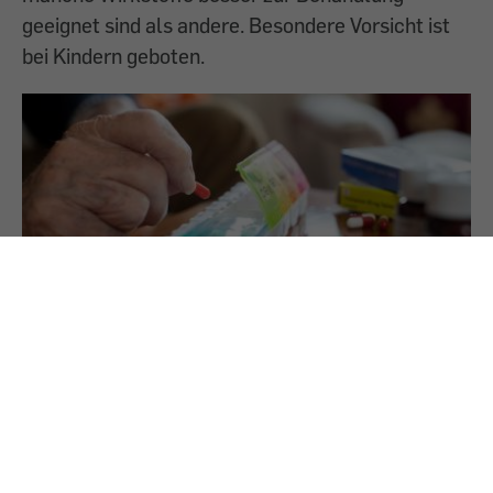
geeignet sind als andere. Besondere Vorsicht ist
bei Kindern geboten.
24.7.2025
Medikamente im Alter
Ältere Menschen sind mehr auf Medikamente
angewiesen als jüngere, vertragen die Mittel aber
oft schlechter. Die PRISCUS-Liste gibt Auskunft,