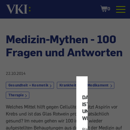
Startseite
Shopping
0
Cart
Medizin-Mythen - 100
Fragen und Antworten
22.10.2014
Gesundheit + Kosmetik
Krankheit
Medikament
Therapie
DATENSCHUTZ
IST
Welches Mittel hilft gegen Cellulite, schützt Aspirin vor
UNS
Krebs und ist das Glas Rotwein pro Tag tatsächlich
WICHTIG!
gesund? Im neuen
gehen wir 100 immer wieder
aufgestellten Behauptungen aus der Welt der Medizin auf
Bitte