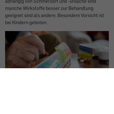
abhängig von Schmerzart und -ursache sind
manche Wirkstoffe besser zur Behandlung
geeignet sind als andere. Besondere Vorsicht ist
bei Kindern geboten.
24.7.2025
Medikamente im Alter
Ältere Menschen sind mehr auf Medikamente
angewiesen als jüngere, vertragen die Mittel aber