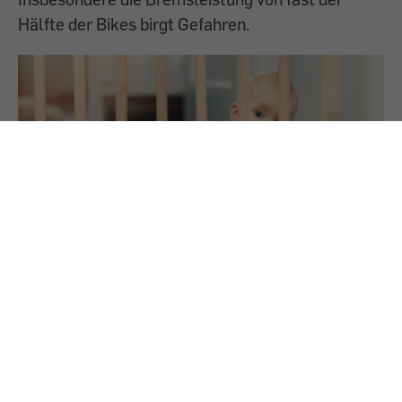
Hälfte der Bikes birgt Gefahren.
24.7.2025
PREMIUM
Treppenschutzgitter Test 2025: 5 sind
gefährlich
Fünf Treppenschutzgitter fallen durch. Sie
gefährden die Gesundheit Ihres Kindes. Aber 14
von 22 getesteten sind gut.