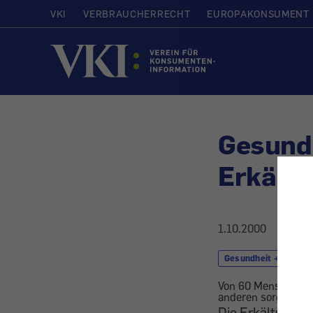
VKI
VERBRAUCHERRECHT
EUROPAKONSUMENT
Startseite
Gesund 
Erkältu
1.10.2000
Gesundheit + Kosmet
Von 60 Menschen hat
anderen sorgen für 
Die Erkältung ha