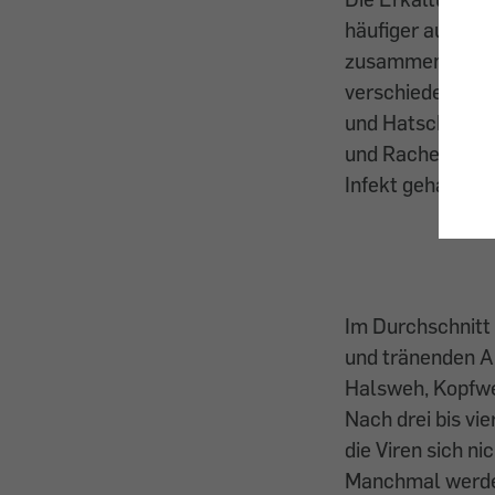
häufiger auftrit
zusammenrücken,
verschiedenen Vi
und Hatschi stec
und Rachen. Das
Infekt gehabt ha
Im Durchschnitt
und tränenden A
Halsweh, Kopfwe
Nach drei bis vi
die Viren sich n
Manchmal werden