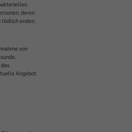
bakteriellen
ersonen, deren
 tödlich enden.
Einnahme von
esunde,
 das
ktuelle Angebot