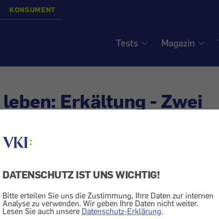
KONSUMENT
Tests
Magazin
leben: Erkältung - Zwei
ngen pro Jahr
DATENSCHUTZ IST UNS WICHTIG!
ik
Medikament
Bitte erteilen Sie uns die Zustimmung, Ihre Daten zur internen
 mindestens einer eine Erkältung. Nur jeder dritte hütet das Be
Analyse zu verwenden. Wir geben Ihre Daten nicht weiter.
die Verbreitung der Krankheit.
Lesen Sie auch unsere
Datenschutz-Erklärung
.
t wenig mit Kälte zu tun – wenn sie auch in der kühlen 