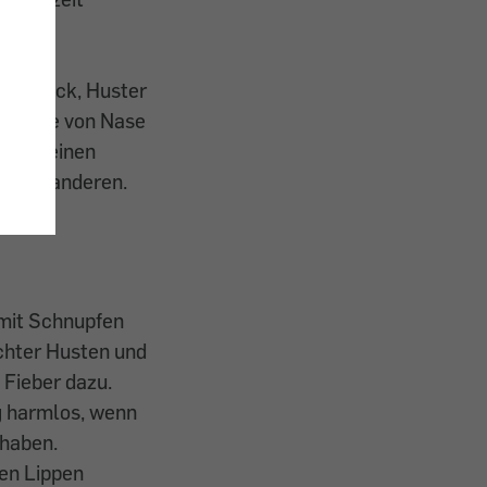
r
300
ndedruck, Huster
imhäute von Nase
inmal einen
er 299 anderen.
 mit Schnupfen
chter Husten und
Fieber dazu.
ng harmlos, wenn
 haben.
en Lippen