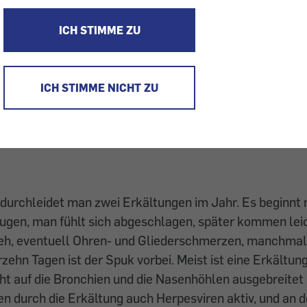
t. Wahrscheinlich liegt es daran, dass die Menschen enge
ICH STIMME ZU
 wenn es draußen unwirtlich ist – und das lieben die 
ren, die eine Erkältung auslösen können: Mit jedem Hä
ken Erkrankte andere an. Die Viren befallen die Schle
ICH STIMME NICHT ZU
 Immunsystem wehrt sich und bildet Antikörper: Wer e
t, bekommt diesen nicht mehr – aber vielleicht einen d
 durchleidet man zwei Erkältungen im Jahr. Es beginnt
ugen, man fühlt sich abgeschlagen, später kommen lei
h, eventuell Ohren- und Gliederschmerzen, manchmal 
erzehn Tagen ist der Spuk vorbei. Meist ist eine Erkältu
icht auf die Bronchien und die Nasenhöhlen ausgebreitet
 durch die Erkältung auch Herpesviren aktiv, und an d