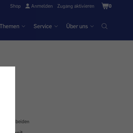
Shopping
Shop
Anmelden
Zugang aktivieren
0
Cart
Themen
Service
Über uns
tt – die beiden
Jahreszeit