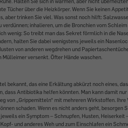
Ruhe. Halten Sie sich in warmen, aber nicht überheizte
te Tücher über die Heizkörper. Wenn Sie keinen Appeti
s, aber trinken Sie viel. Was sonst noch hilft: Salzwass
 verdünnen; inhalieren, um die Bronchien vom Schleim 
ch wenig: So treibt man das Sekret förmlich in die Na
ndern, halten Sie dabei wenigstens jeweils ein Nasenloc
usten von anderen wegdrehen und Papiertaschentüch
im Mülleimer versenkt. Öfter Hände waschen.
tel bekannt, das eine Erkältung abkürzt noch eines, das h
n, dass Antibiotika helfen könnten. Man kann damit nu
eg von „Grippemitteln“ mit mehreren Wirkstoffen. Ihre 
 können schaden. Wenn es nicht anders geht, besorgen S
 jeweils ein Symptom – Schnupfen, Husten, Heiserkeit 
n Kopf- und anderes Weh und zum Einschlafen ein Schme