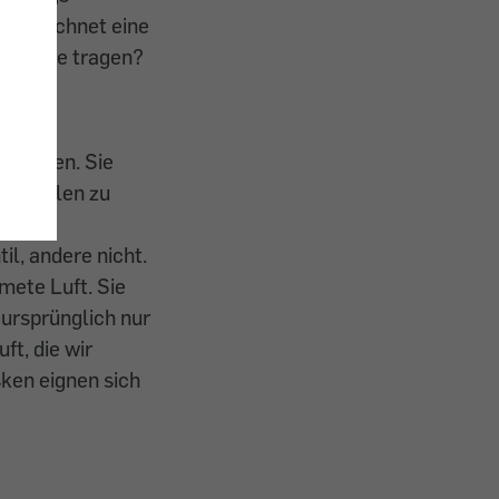
was zeichnet eine
 ich sie tragen?
lbmasken. Sie
Aerosolen zu
ind
l, andere nicht.
mete Luft. Sie
ursprünglich nur
ft, die wir
sken eignen sich