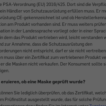
ue PSA-Verordnung (EU) 2016/425. Dort sind die Verpfl
 ein Händler von Schutzausrüstung erfüllen muss. Er m
srüstung CE-gekennzeichnet ist und ob Herstellerkenn
ation am Produkt vorhanden sind. Er muss weiters prüfen
ation in der Landessprache vorliegt oder in einer Sprach
 in dem das Produkt vertrieben wird, leicht verstanden
nd zur Annahme, dass die Schutzausrüstung den
rderungen nicht entspricht, darf er sie nicht vertreibe
 muss über ein Zertifikat zum vertriebenen Produkt ve
 er die Masken nicht verkaufen. Der Konsument sollte 
igen.
t eruieren, ob eine Maske geprüft wurde?
nnen Sie lediglich überprüfen, ob das Zertifikat, wel
nem Prüfinstitut ausgestellt wurde, das für solche Prüfu
Informationen dazu finden Sie im Internet unter
Zugelass