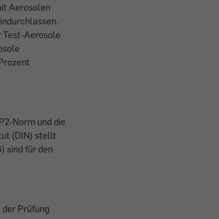
mit Aerosolen
indurchlassen.
r Test-Aerosole
osole
 Prozent
FP2-Norm und die
t (DIN) stellt
 sind für den
i der Prüfung