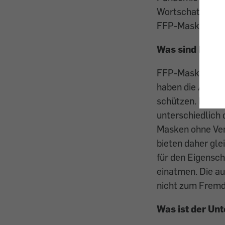
Wortschatzes gew
FFP-Maske aus, w
Was sind FFP-
FFP-Masken (engl
haben die Aufgab
schützen. Die a
unterschiedlich 
Masken ohne Vent
bieten daher gl
für den Eigenschu
einatmen. Die au
nicht zum Fremd
Was ist der Un