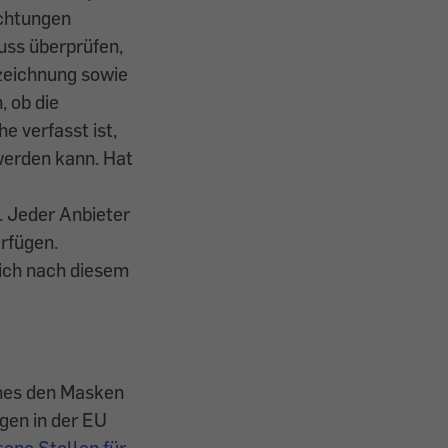
ichtungen
uss überprüfen,
zeichnung sowie
, ob die
e verfasst ist,
 werden kann. Hat
n. Jeder Anbieter
rfügen.
sich nach diesem
ches den Masken
ngen in der EU
ene Stellen für