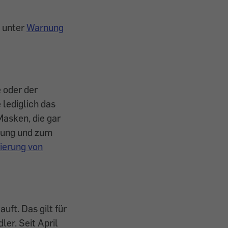
t unter
Warnung
 oder der
 lediglich das
asken, die gar
nung und zum
zierung von
ft. Das gilt für
er. Seit April