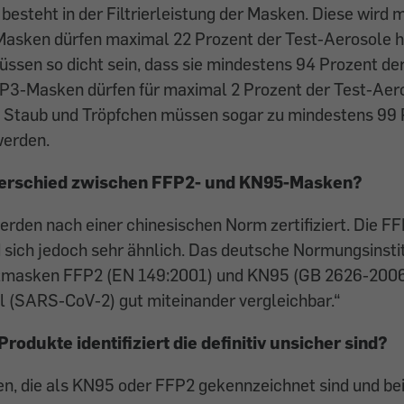
besteht in der Filtrierleistung der Masken. Diese wird 
Masken dürfen maximal 22 Prozent der Test-Aerosole h
sen so dicht sein, dass sie mindestens 94 Prozent de
FFP3-Masken dürfen für maximal 2 Prozent der Test-Aer
n, Staub und Tröpfchen müssen sogar zu mindestens 99
werden.
nterschied zwischen FFP2- und KN95-Masken?
den nach einer chinesischen Norm zertifiziert. Die F
ich jedoch sehr ähnlich. Das deutsche Normungsinstitu
tzmasken FFP2 (EN 149:2001) und KN95 (GB 2626-2006)
l (SARS-CoV-2) gut miteinander vergleichbar.“
odukte identifiziert die definitiv unsicher sind?
en, die als KN95 oder FFP2 gekennzeichnet sind und be