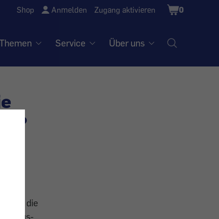
Shopping
Shop
Anmelden
Zugang aktivieren
0
Cart
Themen
Service
Über uns
ie
mmt?
e. Als die
 Alltags-