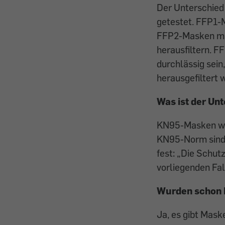
Der Unterschied 
getestet. FFP1-
FFP2-Masken müs
herausfiltern. 
durchlässig sei
herausgefiltert 
Was ist der U
KN95-Masken wer
KN95-Norm sind s
fest: „Die Schu
vorliegenden Fal
Wurden schon Pr
Ja, es gibt Mask