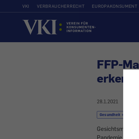
VKI
VERBRAUCHERRECHT
EUROPAKONSUMENT
Startseite
FFP-Ma
erkenne
28.1.2021
Gesundheit + Kosmet
Gesichtsmasken s
Pandemie auch un