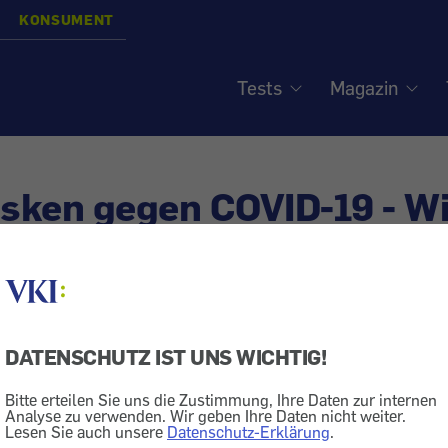
KONSUMENT
Tests
Magazin
sken gegen COVID-19 - W
 ich, ob die Qualität sti
DATENSCHUTZ IST UNS WICHTIG!
ik
Corona
Hygiene
Krankheit
Bitte erteilen Sie uns die Zustimmung, Ihre Daten zur internen
pielen eine wichtige Rolle für die COVID-19-Prophylax
Analyse zu verwenden. Wir geben Ihre Daten nicht weiter.
Lesen Sie auch unsere
Datenschutz-Erklärung
.
s erreicht hat, ist die FFP-Maske Bestandteil unseres