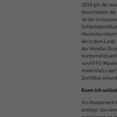
2018 gilt die ne
beschrieben, die
ob die Schutzau
Artikelidentifik
Herstellerinform
die in dem Land,
der Händler Gru
Konformitätsanfo
von FFP2-Masken
Andernfalls darf
Zertifikat erkund
Kann ich selbs
Als Konsument kö
beiliegt, von ei
zugelassen ist. 