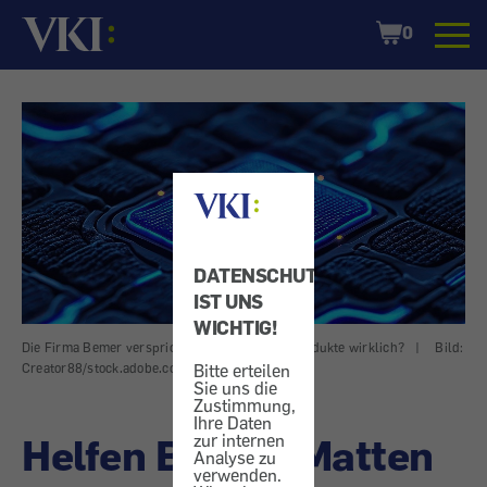
Startseite
Shopping
0
Cart
DATENSCHUTZ
IST UNS
WICHTIG!
Die Firma Bemer verspricht viel. Helfen ihre Produkte wirklich?
|
Bild:
Bitte erteilen
Creator88/stock.adobe.com (generiert durch KI)
Sie uns die
Zustimmung,
Ihre Daten
Helfen Bemer-Matten
zur internen
Analyse zu
verwenden.