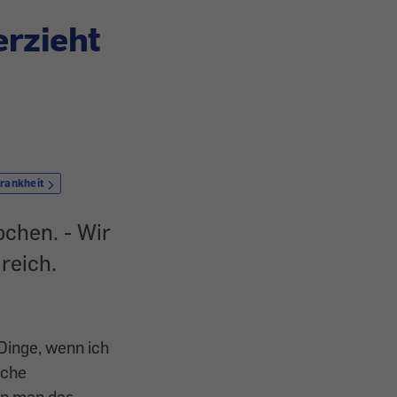
erzieht
rankheit
chen. - Wir
reich.
Dinge, wenn ich
sche
nn man das