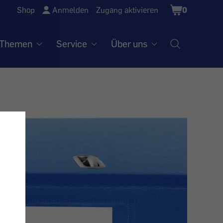
Shopping
Shop
Anmelden
Zugang aktivieren
0
Cart
Themen
Service
Über uns