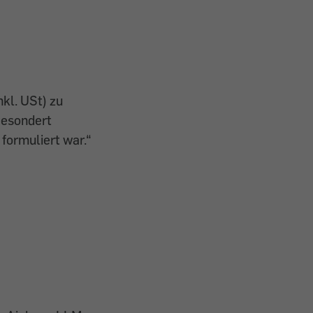
nkl. USt) zu
gesondert
formuliert war.“