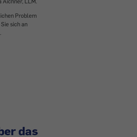
 Aichner, LLM.
nlichen Problem
 Sie sich an
.
ber das