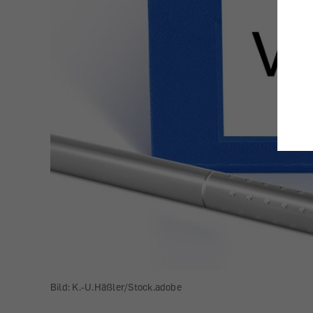
Bild: K.-U.Häßler/Stock.adobe