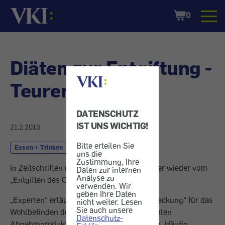
Startseite
Shopping
0
Cart
Diäten zur Entgiftung -
Teurer Unfug
DATENSCHUTZ
IST UNS WICHTIG!
21.2.2013
Bitte erteilen Sie
Essen + Trinken
Diät
uns die
Zustimmung, Ihre
In Zeitschriften und Gratisblättern ist immer wieder vom
Daten zur internen
Analyse zu
„Entgiften des Organismus“ die Rede.
verwenden. Wir
geben Ihre Daten
„Experten“ erläutern, wie wichtig „Entschlackung“ für das
nicht weiter. Lesen
Sie auch unsere
Wohlbefinden des Körpers sei, und empfehlen
Datenschutz-
Abnehmprodukte, Fastenkuren oder Diäten. Häufig