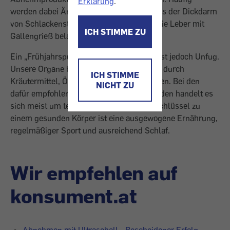
Erklärung
.
werden dabei Ängste geschürt – etwa, dass der Dickdarm
von Schlackenstoffen verschlossen oder die Leber mit
ICH STIMME ZU
Gallengrieß belastet sei.
Ein „Frühjahrsputz“ für das Körperinnere ist jedoch Unfug.
Unsere Organe benötigen keine Reinigung durch
ICH STIMME
Kräutermittel, Öle oder sonstige Substanzen. Bei den
NICHT ZU
dafür empfohlenen Präparaten und Methoden handelt es
sich meist um teure Quacksalberei. Der Schlüssel zu
einem gesunden Körper ist eine ausgewogene Ernährung,
regelmäßiger Sport und ausreichend Schlaf.
Wir empfehlen auf
konsument.at