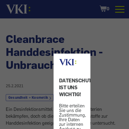
Startseite
Shopping
0
Cart
Cleanbrace
Handdesinfektion -
Unbrauchbar
DATENSCHUTZ
25.2.2021
IST UNS
WICHTIG!
Gesundheit + Kosmetik
Hygiene
Bitte erteilen
Ein Desinfektionsmittel soll Viren und Bakterien
Sie uns die
Zustimmung,
bekämpfen, doch ob die enthaltenen Wirkstoffe zur
Ihre Daten
Handdesinfektion geeignet sind, wurde nie untersucht.
zur internen
Analyse zu