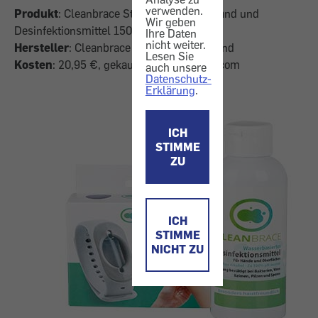
verwenden.
Produkt
: Cleanbrace Starterpaket (Armband und
Wir geben
Desinfektionsmittel 150 ml)
Ihre Daten
nicht weiter.
Hersteller
: Cleanbrace GmbH, Deutschland
Lesen Sie
Kosten
: 20,95 €, gekauft bei cleanbrace.com
auch unsere
Datenschutz-
Erklärung
.
ICH
STIMME
ZU
ICH
STIMME
NICHT ZU