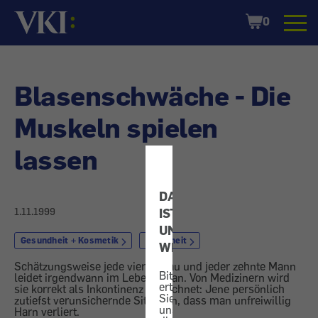
Startseite
Shopping
0
Cart
Blasenschwäche - Die
Muskeln spielen
lassen
DATENSCHUTZ
1.11.1999
IST
UNS
Gesundheit + Kosmetik
Krankheit
WICHTIG!
Schätzungsweise jede vierte Frau und jeder zehnte Mann
Bitte
leidet irgendwann im Leben daran. Von Medizinern wird
erteilen
sie korrekt als Inkontinenz bezeichnet: Jene persönlich
Sie
zutiefst verunsichernde Situation, dass man unfreiwillig
uns
Harn verliert.