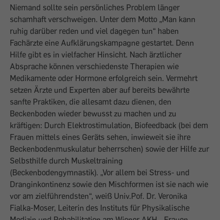
Niemand sollte sein persönliches Problem länger
schamhaft verschweigen. Unter dem Motto „Man kann
ruhig darüber reden und viel dagegen tun“ haben
Fachärzte eine Aufklärungskampagne gestartet. Denn
Hilfe gibt es in vielfacher Hinsicht. Nach ärztlicher
Absprache können verschiedenste Therapien wie
Medikamente oder Hormone erfolgreich sein. Vermehrt
setzen Ärzte und Experten aber auf bereits bewährte
sanfte Praktiken, die allesamt dazu dienen, den
Beckenboden wieder bewusst zu machen und zu
kräftigen: Durch Elektrostimulation, Biofeedback (bei dem
Frauen mittels eines Geräts sehen, inwieweit sie ihre
Beckenbodenmuskulatur beherrschen) sowie der Hilfe zur
Selbsthilfe durch Muskeltraining
(Beckenbodengymnastik). „Vor allem bei Stress- und
Dranginkontinenz sowie den Mischformen ist sie nach wie
vor am zielführendsten“, weiß Univ.Pof. Dr. Veronika
Fialka-Moser, Leiterin des Instituts für Physikalische
Medizin und Rehabilitation am Wiener AKH. „Frauen