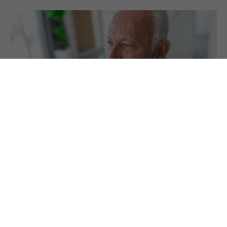
22.2.2024
Sauerstoff für bessere Gesundheit?
Verbessert die Intervall-Hypoxie-Hyperoxie-
Therapie die geistige Leistungsfähigkeit bei
älteren Menschen, die Herzgesundheit oder hilft
sie bei chronischen Krankheiten?