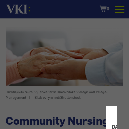
Startseite
Shopping
0
Cart
Community Nursing: erweiterte Hauskrankenpflege und Pflege-
Management
|
Bild: evrymmnt/Shutterstock
Community Nursing:
DATEN