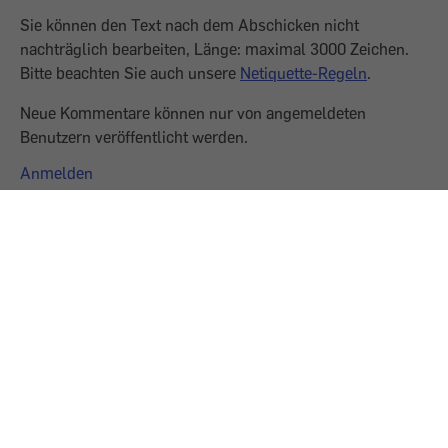
Sie können den Text nach dem Abschicken nicht
nachträglich bearbeiten, Länge: maximal 3000 Zeichen.
Bitte beachten Sie auch unsere
Netiquette-Regeln
.
Neue Kommentare können nur von angemeldeten
Benutzern veröffentlicht werden.
Anmelden
0 Kommentare
Keine Kommentare verfügbar.
Gefördert aus Mitteln des Sozialministeriums