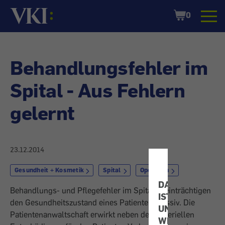
Startseite
Shopping
0
Cart
Behandlungsfehler im
Spital - Aus Fehlern
gelernt
23.12.2014
Gesundheit + Kosmetik
Spital
Operation
DATENSCHUTZ
Behandlungs- und Pflegefehler im Spital beeinträchtigen
IST
den Gesundheitszustand eines Patienten massiv. Die
UNS
Patientenanwaltschaft erwirkt neben der materiellen
WICHTIG!