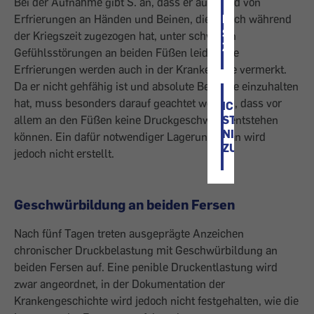
Bei der Aufnahme gibt S. an, dass er aufgrund von
Erfrierungen an Händen und Beinen, die er sich während
ICH
STIMME
der Kriegszeit zugezogen hat, unter schweren
ZU
Gefühlsstörungen an beiden Füßen leidet. Die
Erfrierungen werden auch in der Krankenakte vermerkt.
Da er nicht gehfähig ist und absolute Bettruhe einzuhalten
hat, muss besonders darauf geachtet werden, dass vor
ICH
allem an den Füßen keine Druckgeschwüre entstehen
STIMME
NICHT
können. Ein dafür notwendiger Lagerungsplan wird
ZU
jedoch nicht erstellt.
Geschwürbildung an beiden Fersen
Nach fünf Tagen treten ausgeprägte Anzeichen
chronischer Druckbelastung mit Geschwürbildung an
beiden Fersen auf. Eine penible Druckentlastung wird
zwar angeordnet, in der Dokumentation der
Krankengeschichte wird jedoch nicht festgehalten, wie die