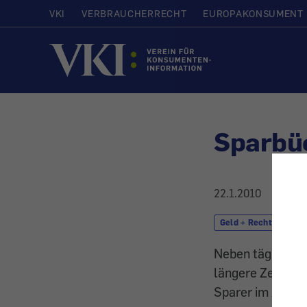
VKI
VERBRAUCHERRECHT
EUROPAKONSUMENT
Startseite
Sparbüc
22.1.2010
Geld + Recht
S
Neben täglich ve
längere Zeit geb
Sparer im Auge 