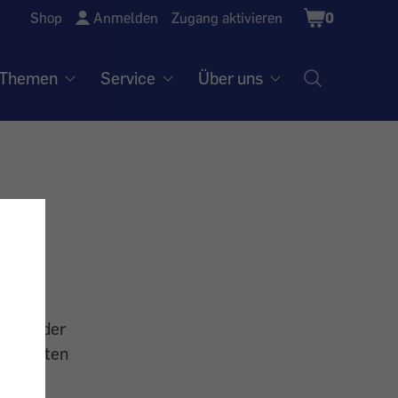
Shopping
Shop
Anmelden
Zugang aktivieren
0
Cart
Themen
Service
Über uns
zere oder
t, sollten