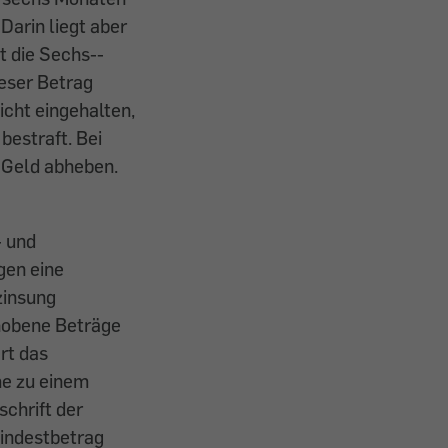
arin liegt aber
t die Sechs-­
ieser Betrag
icht eingehalten,
bestraft. Bei
t Geld abheben.
- und
gen eine
zinsung
­hobene Beträge
rt das
me zu einem
schrift der
Mindestbetrag