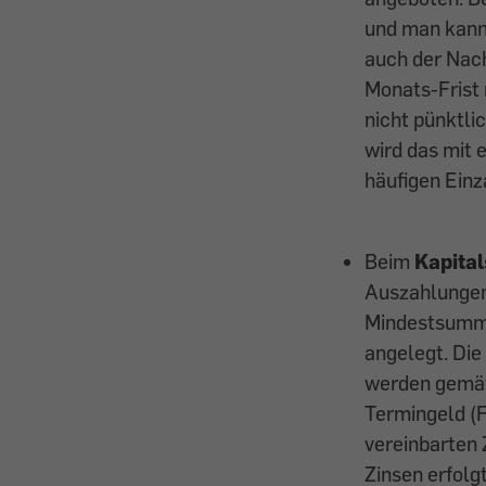
und man kann 
auch der Nach
Monats-Frist 
nicht pünktli
wird das mit 
häu­figen Ein
Beim
Kapita
Auszahlungen 
Mindestsumme)
angelegt. Die
werden gemäß e
Termingeld (
vereinbarten 
Zinsen erfolg