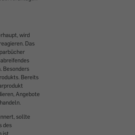
erhaupt, wird
reagieren. Das
par­bücher
 abreifendes
. ­Besonders
odukts. Bereits
arprodukt
ndieren, Angebote
rhandeln.
nnert, sollte
s des
ist.