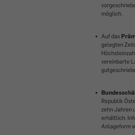
vorgeschriebe
möglich.
Auf das
Präm
gelegten Zei
Höchsteinzahl
vereinbarte L
gutgeschrieb
Bundesschä
Republik Öste
zehn Jahren 
erhältlich. In
Anlageform wi