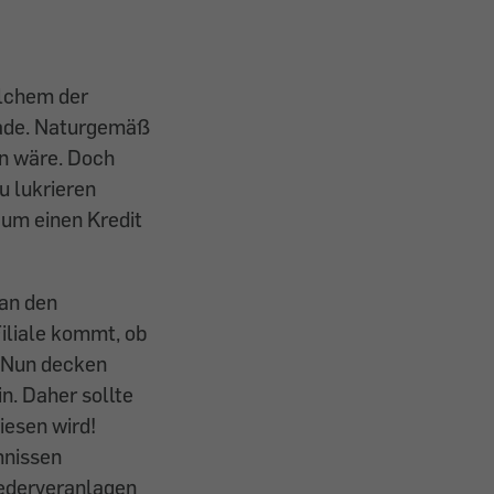
elchem der
lade. Naturgemäß
en wäre. Doch
u lukrieren
 um einen Kredit
 an den
Filiale kommt, ob
. Nun decken
n. Daher sollte
iesen wird!
mnissen
iederveran­lagen