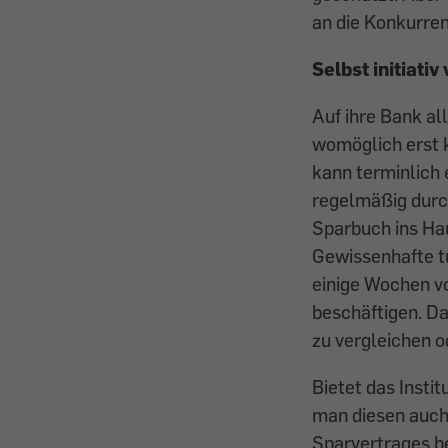
an die Konkurre
Selbst initiati
Auf ihre Bank al
womöglich erst k
kann terminlich
regelmäßig durch
Sparbuch ins Hau
Gewissenhafte t
einige Wochen v
beschäftigen. Da
zu vergleichen o
Bietet das Instit
man diesen auch
Sparvertrages be