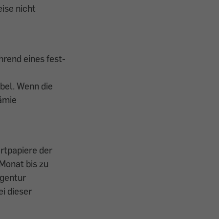
ise nicht
end eines fest­
bel. Wenn die
rämie
rtpapiere der
 Monat bis zu
agentur
ei dieser