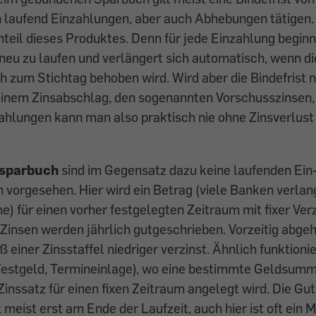
laufend Einzahlungen, aber auch Abhebungen tätigen. D
teil dieses Produktes. Denn für jede Einzahlung beginn
neu zu laufen und verlängert sich automatisch, wenn d
ch zum Stichtag behoben wird. Wird aber die Bindefrist n
einem Zinsabschlag, den sogenannten Vorschusszinsen, 
zahlungen kann man also praktisch nie ohne Zinsverlus
lsparbuch
sind im Gegensatz dazu keine laufenden Ein
vorgesehen. Hier wird ein Betrag (viele Banken verlan
 für einen vorher festgelegten Zeitraum mit fixer Ver
 Zinsen werden jährlich gutgeschrieben. Vorzeitig abge
iner Zinsstaffel niedriger verzinst. Ähnlich funk­tionie
Festgeld, Termineinlage), wo eine bestimmte Geldsum
Zinssatz für einen fixen Zeitraum angelegt wird. Die Gut
t meist erst am Ende der Laufzeit, auch hier ist oft ein 