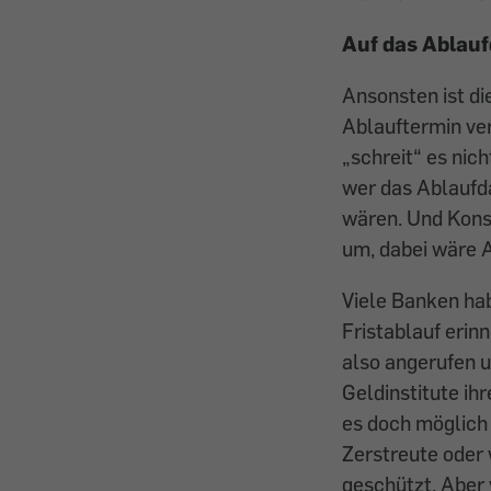
Auf das Ablau
Ansonsten ist di
Ablauftermin ve
„schreit“ es nic
wer das Ablauf­d
wären. Und Konsu
um, dabei wäre 
Viele Banken hab
Fristablauf erinn
also angerufen u
Geldinstitute ih
es doch möglich 
Zerstreute oder
geschützt. Aber 