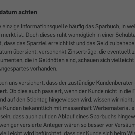
fdatum achten
e einzige Informationsquelle häufig das Sparbuch, in w
rmerkt ist. Doch dieses ruht womöglich in einer Schub
ht, dass das Sparziel erreicht ist und das Geld zu beheb
atum übersieht, verschenkt Zinserträge, die eventuell z
menten, die in Geldnöten sind, schauen sich vielleicht
Angespartes vorhanden.
en uns versichert, dass der zuständige Kundenberater
ert. Ob dies auch passiert, wenn der Kunde nicht in die 
nd auf den Stichtag hinge­wiesen wird, wissen wir nicht
re Kunden bekanntlich mit massenhaft Werbematerial ei
sein, dass auch auf den Ablauf eines Sparbuchs hingew
 weniger versierte Anleger wären so besser vor Versäu
vielleicht wird befürchtet, dass der Kunde sich beim W