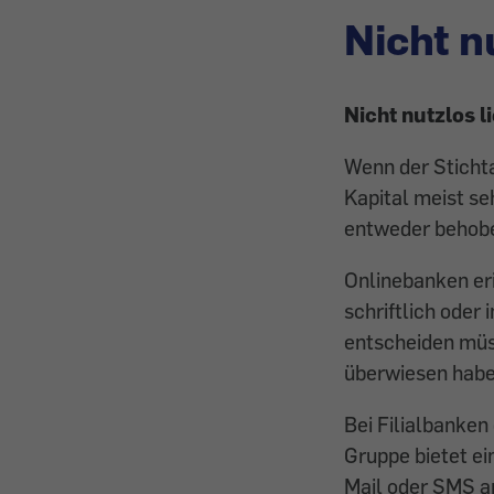
Nicht n
Nicht nutzlos l
Wenn der Stichta
Kapital meist se
entweder behobe
Onlinebanken er
schriftlich oder 
entscheiden müss
überwiesen hab
Bei ­Filialbanke
Gruppe bietet ei
Mail oder SMS an