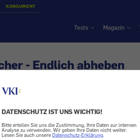
KONSUMENT
Tests
Magazin
her - Endlich abheben
parbuch
DATENSCHUTZ IST UNS WICHTIG!
rfügbaren Spareinlagen gibt es auch solche, die für kür
unden sind. Den Zeitpunkt, an dem eine Bindefrist abläuf
Bitte erteilen Sie uns die Zustimmung, Ihre Daten zur internen
Analyse zu verwenden. Wir geben Ihre Daten nicht weiter.
behalten.
Lesen Sie auch unsere
Datenschutz-Erklärung
.