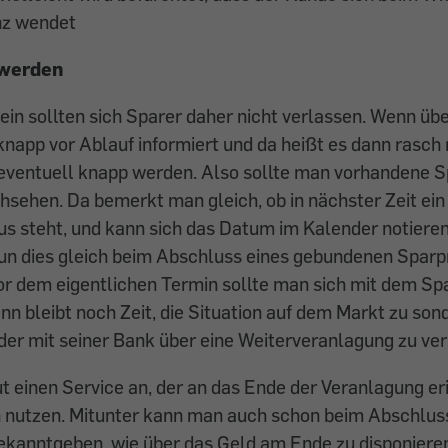
nz wendet
v werden
lein sollten sich Sparer daher nicht verlassen. Wenn üb
napp vor Ablauf informiert und da heißt es dann rasch 
 eventuell knapp werden. Also sollte man vorhandene S
sehen. Da bemerkt man gleich, ob in nächster Zeit ein
s steht, und kann sich das Datum im Kalender notieren
un dies gleich beim Abschluss eines gebundenen Sparpr
or dem eigentlichen Termin sollte man sich mit dem Sp
nn bleibt noch Zeit, die Situation auf dem Markt zu so
der mit seiner Bank über eine Weiterveranlagung zu ve
ut einen Service an, der an das Ende der Veranlagung eri
 nutzen. Mitunter kann man auch schon beim Abschlus
kanntgeben, wie über das Geld am Ende zu disponieren 