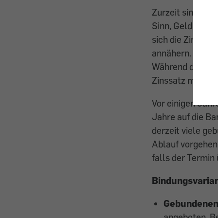
Zurzeit sind die
Sinn, Geld für e
sich die Zinssät
annähern. Eine A
Während dieses 
Zinssatz mickrig
Vor einigen Jahr
Jahre auf die Ba
derzeit viele ge
Ablauf vorgehen.
falls der Termin
Bindungsvaria
Gebundenen
angeboten. Be