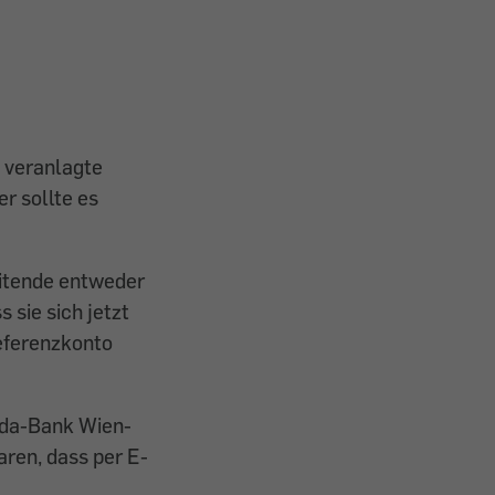
s veranlagte
r sollte es
eitende entweder
 sie sich jetzt
Referenzkonto
arda-Bank Wien-
aren, dass per E-