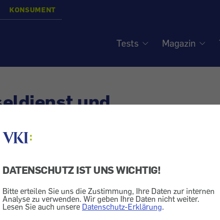
KONSUMENT
Tests
Magazin
eldienst und
herungsschutz - Deckung
hnt
DATENSCHUTZ IST UNS WICHTIG!
Bitte erteilen Sie uns die Zustimmung, Ihre Daten zur internen
Analyse zu verwenden. Wir geben Ihre Daten nicht weiter.
aushaltsversicherung
Markt + Dienstleistung
Dienstleistung
Lesen Sie auch unsere
Datenschutz-Erklärung
.