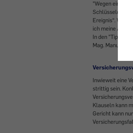
"Wegen eines Luf
Schlüsseldienst.
Ereignis“. Waru
ich meine Anspr
In den "Tipps no
Mag. Manuela Ro
Versicherungsv
Inwieweit eine 
strittig sein. Ko
Versicherungsve
Klauseln kann m
Gericht kann nur
Versicherungsfal