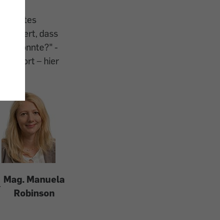
en
sichertes
formiert, dass
hen könnte?" -
 Antwort – hier
Mag. Manuela
r
Robinson