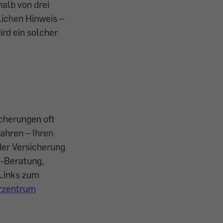
alb von drei
lichen Hinweis –
ird ein solcher
icherungen oft
fahren – Ihren
der Versicherung
I-Beratung,
"Links zum
rzentrum