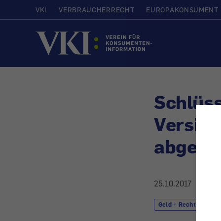
VKI
VERBRAUCHERRECHT
EUROPAKONSUMENT
Startseite
Schlüss
Versic
abgele
25.10.2017
Geld + Recht
H