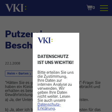
Startseite
Shopping
0
Cart
Putzerei -
Beschädigung
DATENSCHUTZ
IST UNS WICHTIG!
22.1.2008
Bitte erteilen Sie uns
Heim + Garten
Reinigen
die Zustimmung,
Ihre Daten zur
"Hätten Sie es gewusst?" - die "Konsument"-Frage: Sie
internen Analyse zu
haben ein Kleidungsstück in die Putzerei gebracht und
verwenden. Wir
erhalten es beschädigt zurück. Können Sie
geben Ihre Daten
Gewährleistung geltend machen?
nicht weiter. Lesen
a) Ja, der Unternehmer muss mir Ersatz leisten.
Sie auch unsere
Datenschutz-
Erklärung
.
b) Ja, aber ich bekomme vorerst nur die Kosten für das