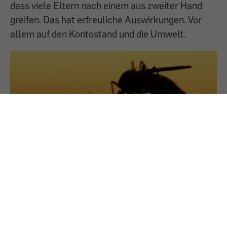
dass viele Eltern nach einem aus zweiter Hand
greifen. Das hat erfreuliche Auswirkungen. Vor
allem auf den Kontostand und die Umwelt.
22.5.2025
Gesundheitsrisiko: Gelsenstiche und ihre
möglichen Folgen
Gelsen können Krankheiten übertragen. Wir