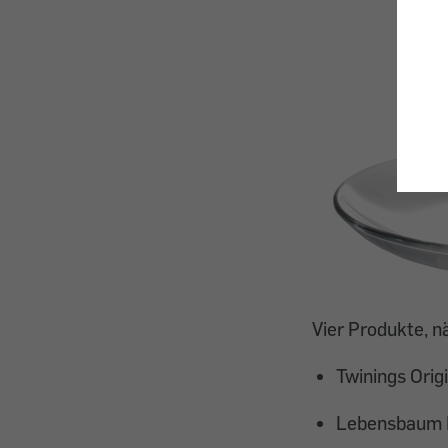
Vier Produkte, n
Twinings Orig
Lebensbaum Da