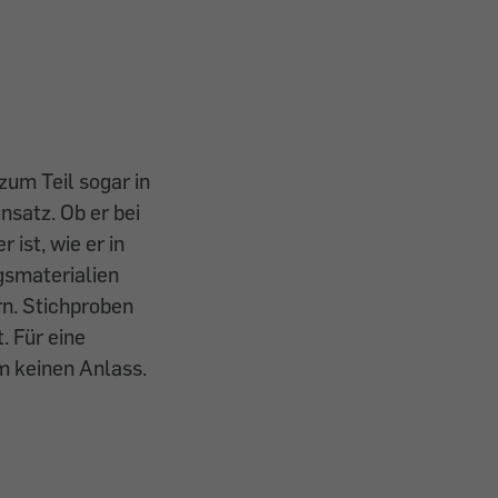
zum Teil sogar in
satz. Ob er bei
ist, wie er in
gsmaterialien
n. Stichproben
. Für eine
m keinen Anlass.