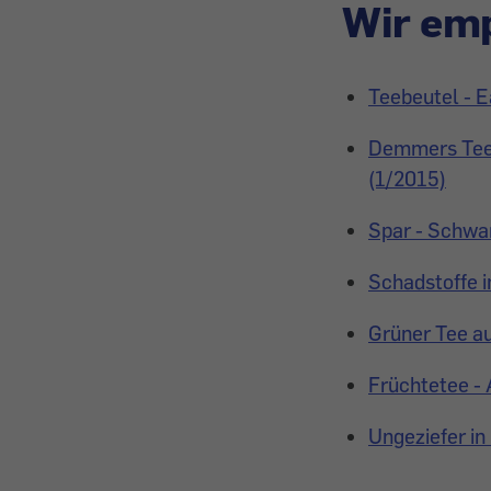
Wir emp
Teebeutel - E
Demmers Teeh
(1/2015)
Spar - Schwa
Schadstoffe i
Grüner Tee au
Früchtetee -
Ungeziefer in