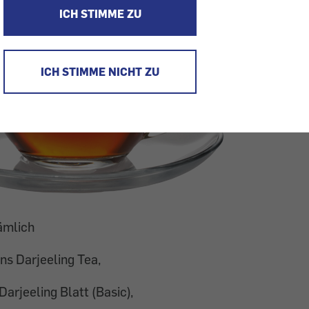
ICH STIMME ZU
ICH STIMME NICHT ZU
ämlich
ins Darjeeling Tea,
rjeeling Blatt (Basic),