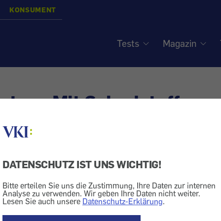
KONSUMENT
Tests
Magazin
tee - Mit Schadstoffen
Tee
DATENSCHUTZ IST UNS WICHTIG!
und Ceylon-Assam-Tees testete die deutsche Stiftung W
Bitte erteilen Sie uns die Zustimmung, Ihre Daten zur internen
Analyse zu verwenden. Wir geben Ihre Daten nicht weiter.
vember.
Lesen Sie auch unsere
Datenschutz-Erklärung
.