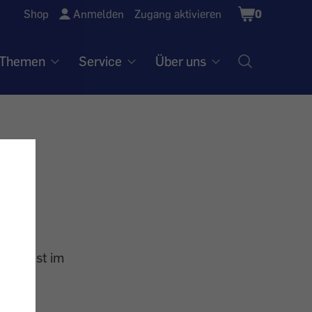
Shopping
Shop
Anmelden
Zugang aktivieren
0
Cart
Themen
Service
Über uns
arentest im