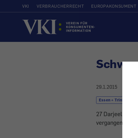
VKI
VERBRAUCHERRECHT
EUROPAKONSUMENT
Startseite
Schwarz
29.1.2015
Essen + Trinken
27 Darjeeling- 
vergangenen No