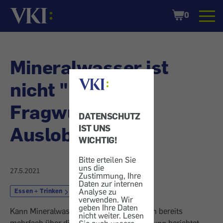
Startseite
Shopping
0
Cart
Mineralwasser ist
nicht "bio" -
Fragwürdige
DATENSCHUTZ
Auslobung
IST UNS
WICHTIG!
Bitte erteilen Sie
uns die
27.5.2021
Zustimmung, Ihre
Daten zur internen
Analyse zu
Essen + Trinken
Mineralwasser
verwenden. Wir
geben Ihre Daten
Kann Mineralwasser „bio“ sein? Wir haben bereits
nicht weiter. Lesen