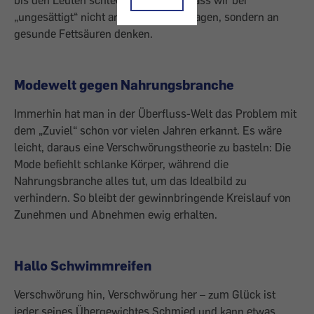
bis den Leuten schlecht wird. Oder dass wir bei
„ungesättigt“ nicht an einen leeren Magen, sondern an
gesunde Fettsäuren denken.
Modewelt gegen Nahrungsbranche
Immerhin hat man in der Überfluss-Welt das Problem mit
dem „Zuviel“ schon vor vielen Jahren erkannt. Es wäre
leicht, daraus eine Verschwörungstheorie zu basteln: Die
Mode befiehlt schlanke Körper, während die
Nahrungsbranche alles tut, um das Idealbild zu
verhindern. So bleibt der gewinnbringende Kreislauf von
Zunehmen und Abnehmen ewig erhalten.
Hallo Schwimmreifen
Verschwörung hin, Verschwörung her – zum Glück ist
jeder seines Übergewichtes Schmied und kann etwas