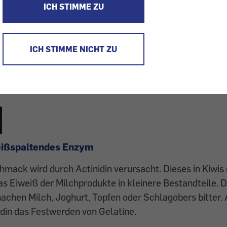
ICH STIMME ZU
ICH STIMME NICHT ZU
weißspaltendes Enzym
hmack wird durch Actinidin verursacht. Dieses in Kiwis
s Eiweiß der Milchprodukte in kleinere Bestandteile. D
achen Milch, Joghurt, Topfen oder Schlagobers bitter
idin das Festwerden von Gelatine.