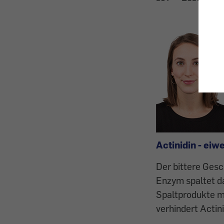
Actinidin - ei
Der bittere Gesc
Enzym spaltet da
Spaltprodukte m
verhindert Actin