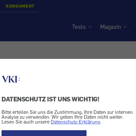
KONSUMENT
Tests
Magazin
nd Milchprodukte - Bitter
mack?
DATENSCHUTZ IST UNS WICHTIG!
Bitte erteilen Sie uns die Zustimmung, Ihre Daten zur internen
Obst
Joghurt
Analyse zu verwenden. Wir geben Ihre Daten nicht weiter.
Lesen Sie auch unsere
Datenschutz-Erklärung
.
llen, dass Naturjoghurt mit frischer Kiwi bitter schmeck
gen und unsere Experten geben Antwort - hier Teresa B