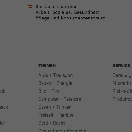
THEMEN
SERVICE
Auto + Transport
Beratung
Bauen + Energie
Musterbr
eck
Bild + Ton
Risiko-C
Computer + Telekom
Produktr
heck
Essen + Trinken
Freizeit + Familie
der
Geld + Recht
Gesundheit + Kosmetik