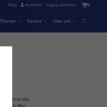
Shopping
Shop
Anmelden
Zugang aktivieren
0
Cart
Themen
Service
Über uns
er
t. Warum ist das
auer, BSc Msc.