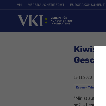
VKI
VERBRAUCHERRECHT
EUROPAKONSUMENT
Startseite
Kiwis u
Gesch
19.11.2020
Essen + Trinken
"Mir ist aufgefa
so?" - Leser fra