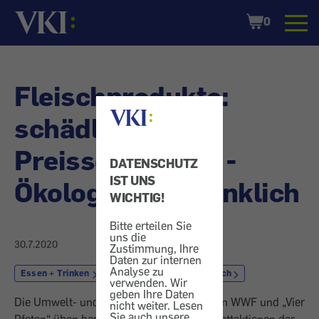
Startseite
Shopping
0
Cart
Fleischprodukte:
schädliche
Preisschlachten -
DATENSCHUTZ
IST UNS
Ökologisch bedenklich
WICHTIG!
Bitte erteilen Sie
uns die
30.7.2020
Zustimmung, Ihre
Daten zur internen
Analyse zu
Essen + Trinken
Lebensmittel
Fleisch
verwenden. Wir
geben Ihre Daten
Die Umwelt- und Tierschutzorganisationen WWF und „Vier
nicht weiter. Lesen
Sie auch unsere