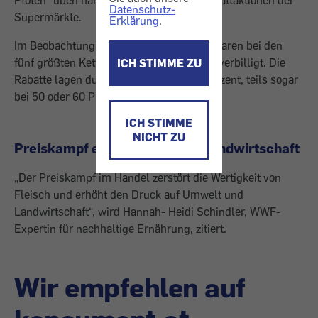
Pfoten“ üben harsche Kritik an Fleischrabattaktionen der
Datenschutz-
Supermärkte.
Erklärung
.
Im Beobachtungszeitraum April bis Mai waren bei den
fünf größten Ketten 254 Fleischprodukte verbilligt. Die
ICH STIMME ZU
Rabatte lagen durchschnittlich bei 22 Prozent, teils sogar
bei 50 oder 60 Prozent.
ICH STIMME
NICHT ZU
Preiskampf erhöht Druck auf Landwirtschaft
„Der Preiskampf im Handel zerstört die Wertigkeit von
Fleisch und erhöht den Druck auf Umwelt und
Landwirtschaft“, wird Hannah- Heidi Schindler, WWF-
Expertin für nachhaltige Ernährung, zitiert.
Wir empfehlen auf