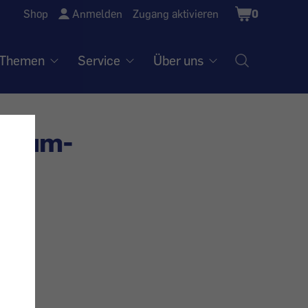
Shopping
Shop
Anmelden
Zugang aktivieren
0
Cart
Themen
Service
Über uns
dmium-