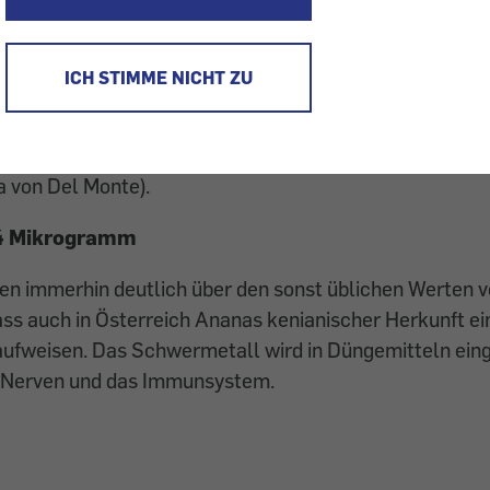
nanas aus Kenia mussten in zahlreichen europäischen
werden, weil der zulässige Grenzwert für Cadmium v
ICH STIMME NICHT ZU
 überschritten wurde. Aus diesem Grund hat „Konsum
ucht. Ergebnis: Die Cadmium-Belastung lag bei allen P
wenngleich eine Probe nur knapp darunter kam (46 µg
a von Del Monte).
- 4 Mikrogramm
en immerhin deutlich über den sonst üblichen Werten vo
dass auch in Österreich Ananas kenianischer Herkunft e
fweisen. Das Schwermetall wird in Düngemitteln eing
, Nerven und das Immunsystem.