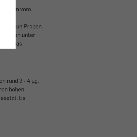
 Ländern vom
on 50
ent“ neun Proben
rodukten unter
 – Ananas-
n rund 2 - 4 µg.
inen hohen
esetzt. Es