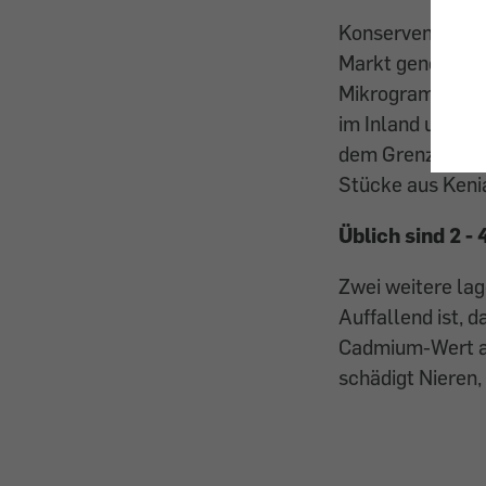
Konserven mit A
Markt genommen 
Mikrogramm (µg)
im Inland unters
dem Grenzwert, 
Stücke aus Keni
Üblich sind 2 
Zwei weitere lag
Auffallend ist, 
Cadmium-Wert au
schädigt Nieren