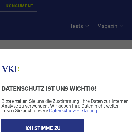
KONSUMENT
Tests
Magazin
-Konserven: erhöhte Ca
ng - Plantagen aus Kenia
DATENSCHUTZ IST UNS WICHTIG!
isiert am
23.11.2006
Bitte erteilen Sie uns die Zustimmung, Ihre Daten zur internen
Analyse zu verwenden. Wir geben Ihre Daten nicht weiter.
Obst
Schadstoff
Lesen Sie auch unsere
Datenschutz-Erklärung
.
nter dem Grenzwert.
 50 Mikrogramm knapp unterschritten
ICH STIMME ZU