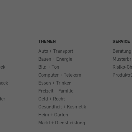
THEMEN
SERVICE
Auto + Transport
Beratung
Bauen + Energie
Musterbr
eck
Bild + Ton
Risiko-C
Computer + Telekom
Produktr
heck
Essen + Trinken
Freizeit + Familie
der
Geld + Recht
Gesundheit + Kosmetik
Heim + Garten
Markt + Dienstleistung