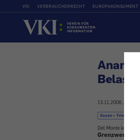
VKI
VERBRAUCHERRECHT
EUROPAKONSUMENT
Startseite
Ananas
Belastu
13.11.2006
, aktual
Essen + Trinken
Del Monte knapp u
Grenzwert von