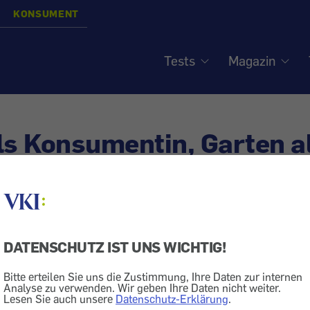
KONSUMENT
Tests
Magazin
ls Konsumentin, Garten a
- Buch über die Bedürfnis
DATENSCHUTZ IST UNS WICHTIG!
Bitte erteilen Sie uns die Zustimmung, Ihre Daten zur internen
Analyse zu verwenden. Wir geben Ihre Daten nicht weiter.
Tier
Heim + Garten
Garten
Markt + Dienstleistung
Lesen Sie auch unsere
Datenschutz-Erklärung
.