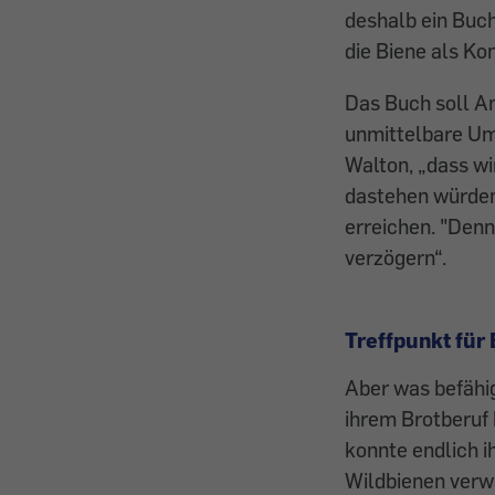
deshalb ein Buc
die Biene als Ko
Das Buch soll An
unmittelbare Um
Walton, „dass w
dastehen würden
erreichen. "Denn
verzögern“.
Treffpunkt fü
Aber was befähig
ihrem Brotberuf 
konnte endlich i
Wildbienen verw