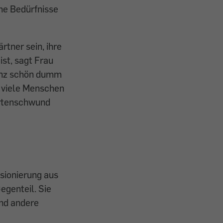
he Bedürfnisse
rtner sein, ihre
st, sagt Frau
ganz schön dumm
 viele Menschen
Artenschwund
sionierung aus
egenteil. Sie
und andere