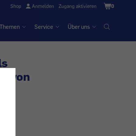
Shopping
Shop
Anmelden
Zugang aktivieren
0
Cart
Themen
Service
Über uns
ls
se von