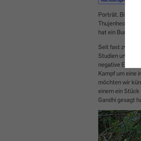
Nachhaltigkeit und 
Porträt. Bienen 
Thujenhecken un
hat ein Buch übe
Seit fast zwei J
Studien und Stat
negative Erfahr
Kampf um eine int
möchten wir künf
einem ein Stück
Gandhi gesagt hat