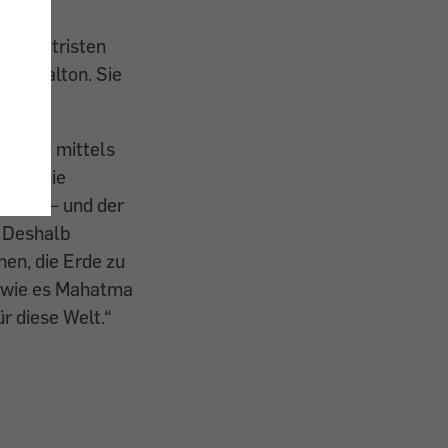
keine tristen
da Walton. Sie
keit – mittels
chen, die
ungen – und der
. Deshalb
hen, die Erde zu
r wie es Mahatma
r diese Welt.“