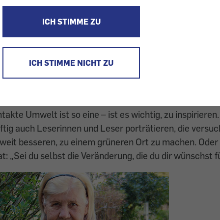
Umweltschutz
ICH STIMME ZU
brauchen hochwertige Futterpflanzen als „Tankstellen“, 
d kahlen Rasenflächen, sagt KONSUMENT-Leserin Ger
r die Bedürfnisse von Bienen geschrieben.
ICH STIMME NICHT ZU
ahren beackern wir das weite Themenfeld der Nachhaltig
istiken, praktischen Tipps und Fallbeispielen von Mens
ungen gemacht haben. Gerade bei großen Herausforder
akte Umwelt ist so eine – ist es wichtig, zu inspirieren
tig auch Leserinnen und Leser porträtieren, die versuc
 weit besseren, zu einem grüneren Ort zu machen. Ode
: „Sei du selbst die Veränderung, die du dir wünschst fü