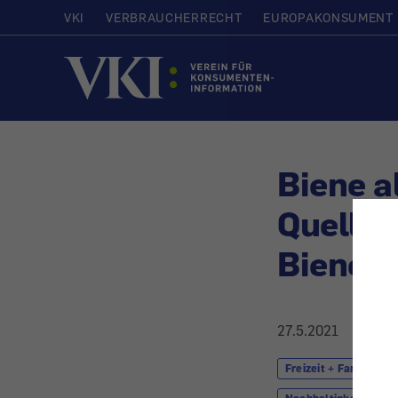
VKI
VERBRAUCHERRECHT
EUROPAKONSUMENT
Startseite
Biene a
Quelle 
Bienen
27.5.2021
Freizeit + Familie