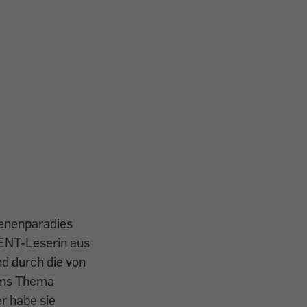
ienenparadies
ENT-Leserin aus
nd durch die von
 ums Thema
r habe sie