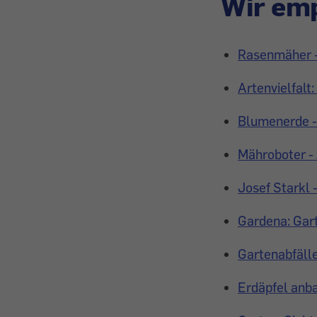
Wir emp
Rasenmäher -
Artenvielfalt
Blumenerde - 
Mähroboter -
Josef Starkl 
Gardena: Gar
Gartenabfälle
Erdäpfel anba