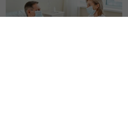
24.3.2022
Verwirrende Besuchsregelungen in
Krankenhäusern
Seit Beginn der Corona-Pandemie gab es häufige
Änderungen bei Besuchsregelungen in
Krankenhäusern, was viele Menschen
überfordert.